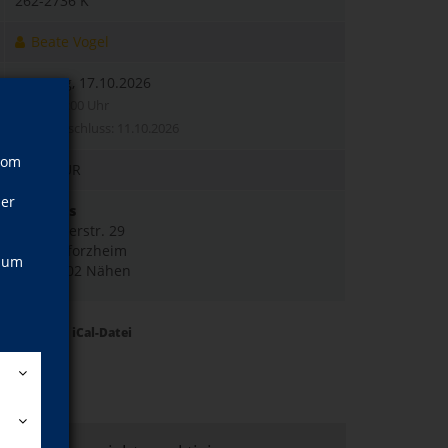
262-2736 K
Beate Vogel
Samstag, 17.10.2026
10:00–16:00 Uhr
Anmeldeschluss: 11.10.2026
vom
56,00 EUR
ner
vhsHaus
Zerrennerstr. 29
75172 Pforzheim
, um
Raum 302 Nähen
Termine als iCal-Datei