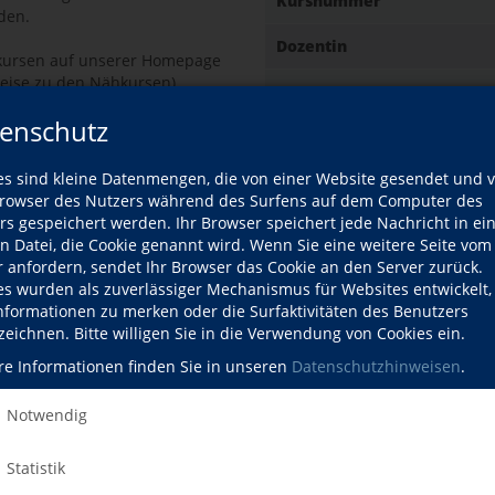
Kursnummer
den.
Dozentin
hkursen auf unserer Homepage
eise zu den Nähkursen).
Datum
enschutz
ob ein Kurs stattfinden kann.
ndet. Bitte kaufen Sie Ihr
 im Fall einer Absage.
es sind kleine Datenmengen, die von einer Website gesendet und 
Gebühr
owser des Nutzers während des Surfens auf dem Computer des
rs gespeichert werden. Ihr Browser speichert jede Nachricht in ei
Ort
en Datei, die Cookie genannt wird. Wenn Sie eine weitere Seite vom
r Patchworkgilde, patcht seit
r anfordern, sendet Ihr Browser das Cookie an den Server zurück.
es wurden als zuverlässiger Mechanismus für Websites entwickelt
Informationen zu merken oder die Surfaktivitäten des Benutzers
zeichnen. Bitte willigen Sie in die Verwendung von Cookies ein.
re Informationen finden Sie in unseren
Datenschutzhinweisen
.
Kursdetails drucken
Notwendig
Kursort
fil
Statistik
ozentin