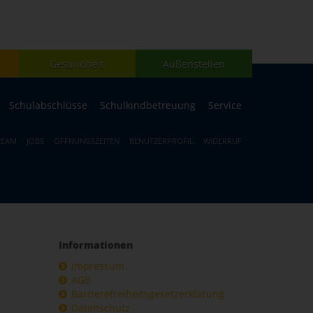
Gesundheit
Außenstellen
Schulabschlüsse
Schulkindbetreuung
Service
TEAM
JOBS
ÖFFNUNGSZEITEN
BENUTZERPROFIL
WIDERRUF
Informationen
Impressum
AGB
Barrierefreiheitsgesetzerklärung
Datenschutz