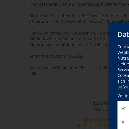
Nähmaschinen darf nur Qualitätsgarn vernäht wer
Bitte lesen Sie unbedingt die Hinweise zu den Nä
(Programm / Kultur/Gestalten / Mode/Nähen / Hinw
Dat
Fünf Arbeitstage vor Kursbeginn wird entschieden, 
Wir kontaktieren Sie nur, wenn ein Kurs nicht stattfi
Material ggfs. erst danach ein. Die vhs haftet nicht
Cooki
Webbr
Anmeldeschluss: 11.10.2026
Nutze
klein
Beate Vogel: Mitglied der "Enzkreis-Quilter" und de
Serve
2008.
Cooki
sich 
aufzu
Weite
Beate Vogel
Hauptdozentin
zum Dozentinnenpro
weitere Kurse dieser D