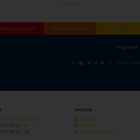
NACH OBEN
Kultur/Gestalten
Allgemeinbildung
junge vhs
Programm
SUCHE
VHS-
t
Service
@vhs-pforzheim.de
Anfahrt
7231) 38 00 - 0
Räume
231) 38 00 - 34
Öffnungszeiten