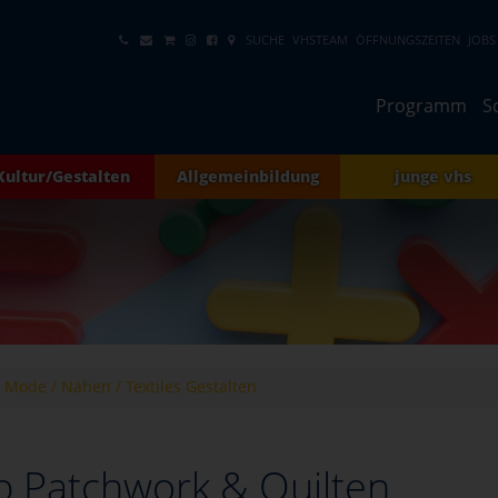
SUCHE
VHSTEAM
ÖFFNUNGSZEITEN
JOBS
Programm
S
Kultur/Gestalten
Allgemeinbildung
junge vhs
Mode / Nähen / Textiles Gestalten
 Patchwork & Quilten