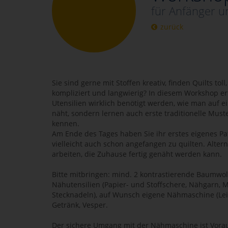
für Anfänger u
zurück
Sie sind gerne mit Stoffen kreativ, finden Quilts toll
kompliziert und langwierig? In diesem Workshop er
Utensilien wirklich benötigt werden, wie man auf 
näht, sondern lernen auch erste traditionelle Must
kennen.
Am Ende des Tages haben Sie ihr erstes eigenes P
vielleicht auch schon angefangen zu quilten. Alter
arbeiten, die Zuhause fertig genäht werden kann.
Bitte mitbringen: mind. 2 kontrastierende Baumwoll
Nähutensilien (Papier- und Stoffschere, Nähgarn, 
Stecknadeln), auf Wunsch eigene Nähmaschine (Le
Getränk, Vesper.
Der sichere Umgang mit der Nähmaschine ist Vora