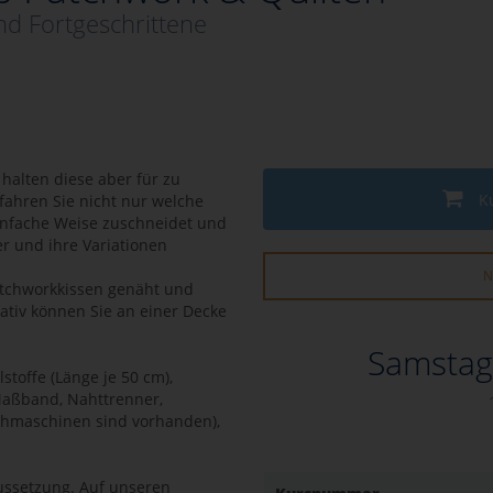
nd Fortgeschrittene
, halten diese aber für zu
K
fahren Sie nicht nur welche
einfache Weise zuschneidet und
er und ihre Variationen
N
atchworkkissen genäht und
nativ können Sie an einer Decke
Samstag
stoffe (Länge je 50 cm),
Maßband, Nahttrenner,
ihmaschinen sind vorhanden),
ussetzung. Auf unseren