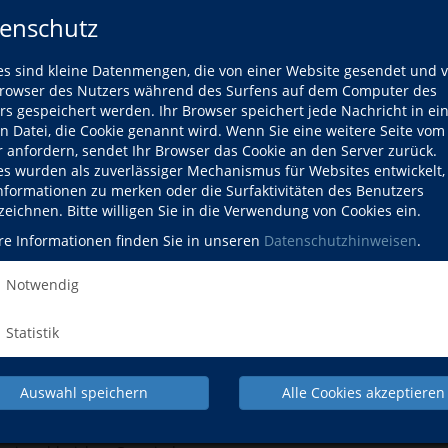
enschutz
es sind kleine Datenmengen, die von einer Website gesendet und 
owser des Nutzers während des Surfens auf dem Computer des
rs gespeichert werden. Ihr Browser speichert jede Nachricht in ei
en Datei, die Cookie genannt wird. Wenn Sie eine weitere Seite vom
r anfordern, sendet Ihr Browser das Cookie an den Server zurück.
ten, Zusammenhänge erklären,
K
es wurden als zuverlässiger Mechanismus für Websites entwickelt
 Überdenken auffordern, Raum
e
Informationen zu merken oder die Surfaktivitäten des Benutzers
 und zur eignen Meinung
w
zeichnen. Bitte willigen Sie in die Verwendung von Cookies ein.
Pr
re Informationen finden Sie in unseren
Datenschutzhinweisen
.
m
Notwendig
Statistik
en
Auswahl speichern
Alle Cookies akzeptieren
forzheim-Enzkreis unterhält in