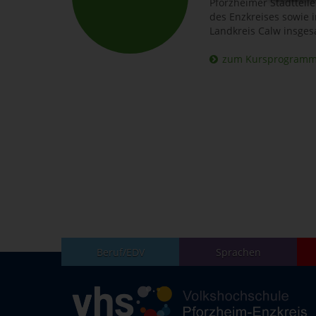
Pforzheimer Stadtteil
des Enzkreises sowie
Landkreis Calw insges
zum Kursprogram
Beruf/EDV
Sprachen