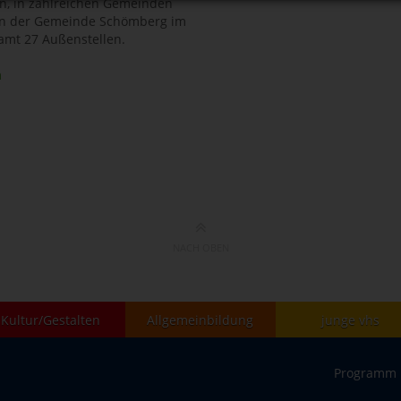
en, in zahlreichen Gemeinden
 in der Gemeinde Schömberg im
amt 27 Außenstellen.
m
NACH OBEN
Kultur/Gestalten
Allgemeinbildung
junge vhs
Programm