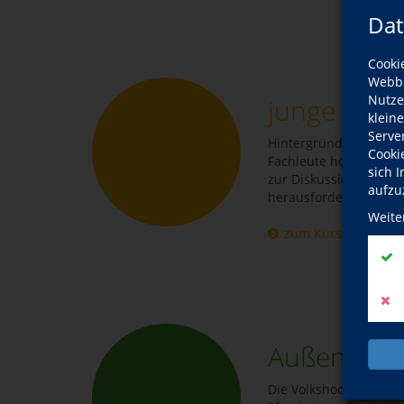
Dat
Cooki
Webbr
Nutze
junge vhs
klein
Serve
Hintergründe beleuch
Cooki
Fachleute hören, zum
sich 
zur Diskussion geben
aufzu
herausfordern.
Weite
zum Kursprogram
Außenstell
Die Volkshochschule P