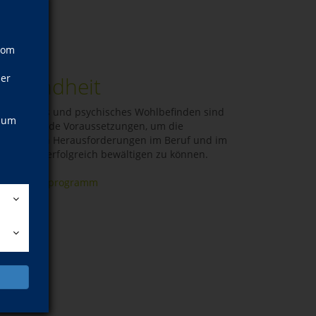
vom
ner
Gesundheit
örperliches und psychisches Wohlbefinden sind
, um
ntscheidende Voraussetzungen, um die
achsenden Herausforderungen im Beruf und im
ivatleben erfolgreich bewältigen zu können.
zum Kursprogramm