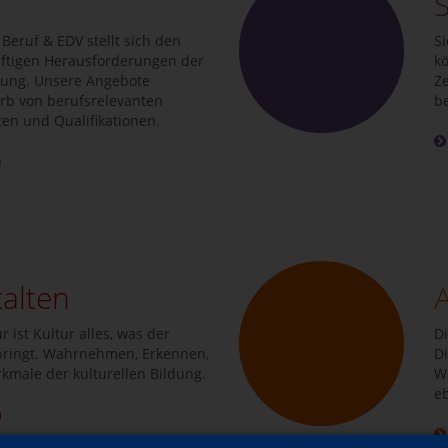
eruf & EDV stellt sich den
S
nftigen Herausforderungen der
k
dung. Unsere Angebote
Ze
rb von berufsrelevanten
b
ten und Qualifikationen.
m
talten
 ist Kultur alles, was der
D
bringt. Wahrnehmen, Erkennen,
Di
rkmale der kulturellen Bildung.
W
eb
m