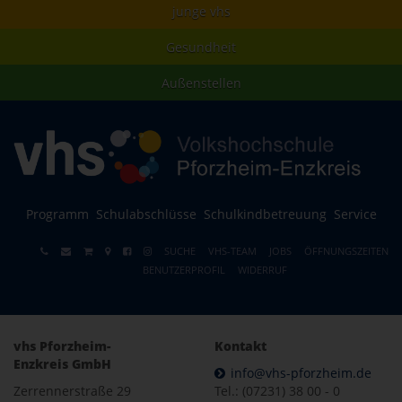
junge vhs
Gesundheit
Außenstellen
Programm
Schulabschlüsse
Schulkindbetreuung
Service
SUCHE
VHS-TEAM
JOBS
ÖFFNUNGSZEITEN
BENUTZERPROFIL
WIDERRUF
vhs Pforzheim-
Kontakt
Enzkreis GmbH
info@vhs-pforzheim.de
Zerrennerstraße 29
Tel.: (07231) 38 00 - 0