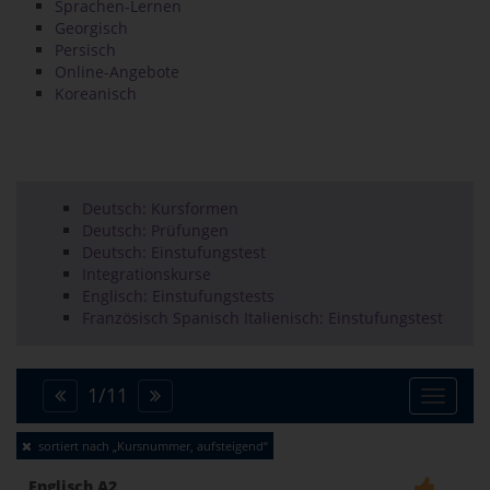
Sprachen-Lernen
Georgisch
Persisch
Online-Angebote
Koreanisch
Deutsch: Kursformen
Deutsch: Prüfungen
Deutsch: Einstufungstest
Integrationskurse
Englisch: Einstufungstests
Französisch Spanisch Italienisch: Einstufungstest
1
/
11
Toggle
sortiert nach „Kursnummer, aufsteigend“
naviga
Englisch A2