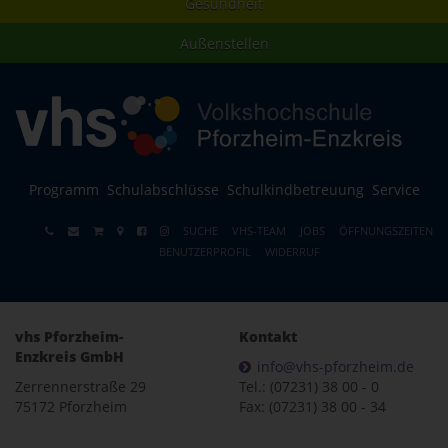
Gesundheit
Außenstellen
Programm
Schulabschlüsse
Schulkindbetreuung
Service
SUCHE
VHS-TEAM
JOBS
ÖFFNUNGSZEITEN
BENUTZERPROFIL
WIDERRUF
vhs Pforzheim-
Kontakt
Enzkreis GmbH
info@vhs-pforzheim.de
Zerrennerstraße 29
Tel.: (07231) 38 00 - 0
75172 Pforzheim
Fax: (07231) 38 00 - 34