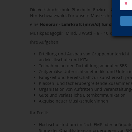
Die Volkshochschule Pforzheim-Enzkreis GmbH ist d
Nordschwarzwald. Für unsere Musikschule suchen 
eine
Honorar - Lehrkraft (m/w/d) für das Fach 
Musikpädagogik). Mind. 8 WStd = 8 – 10 Kurse.
Ihre Aufgaben:
Erteilung und Ausbau von Gruppenunterricht i
an Musikschule und KiTa
Teilnahme an den Fortbildungsmodulen SBS
Zeitgemäße Unterrichtsmethodik- und Unterric
Fähigkeit und Bereitschaft zur künstlerisch-pr
Klassen- und fächerübergreifende Zusammena
Organisation von Auftritten und Veranstaltung
Gute und verlässliche Elternkommunikation
Akquise neuer Musikschüler/innen
Ihr Profil:
Hochschulstudium im Fach EMP oder adäquate 
Sinne der Qualifikationsanforderungen von SB