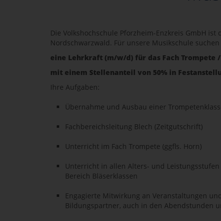
Die Volkshochschule Pforzheim-Enzkreis GmbH ist d
Nordschwarzwald. Für unsere Musikschule suchen 
eine Lehrkraft (m/w/d) für das Fach Trompete /
mit einem Stellenanteil von 50% in Festanstell
Ihre Aufgaben:
Übernahme und Ausbau einer Trompetenklass
Fachbereichsleitung Blech (Zeitgutschrift)
Unterricht im Fach Trompete (ggfls. Horn)
Unterricht in allen Alters- und Leistungsstufe
Bereich Bläserklassen
Engagierte Mitwirkung an Veranstaltungen und
Bildungspartner, auch in den Abendstunden