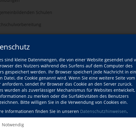
rbildungen
lgemeinbildenden Schulen
chschulvorbereitung
 Unterrichtsorte mit eigenem PKW
enschutz
es sind kleine Datenmengen, die von einer Website gesendet und 
iten, Freude an Kommunikation und Teamarbeit, gute
owser des Nutzers während des Surfens auf dem Computer des
rs gespeichert werden. Ihr Browser speichert jede Nachricht in ei
en Datei, die Cookie genannt wird. Wenn Sie eine weitere Seite vom
r anfordern, sendet Ihr Browser das Cookie an den Server zurück.
einsam mit freundlichen und engagierten Menschen den
es wurden als zuverlässiger Mechanismus für Websites entwickelt
ergütung in Anlehnung an den Tarifvertrag für den
Informationen zu merken oder die Surfaktivitäten des Benutzers
zeichnen. Bitte willigen Sie in die Verwendung von Cookies ein.
 zum 30.06.2025 mit Angabe des frühestmöglichen
re Informationen finden Sie in unseren
Datenschutzhinweisen
.
ulleiter der Musikschule Pforzheim, Herrn Andreas Michel,
Notwendig