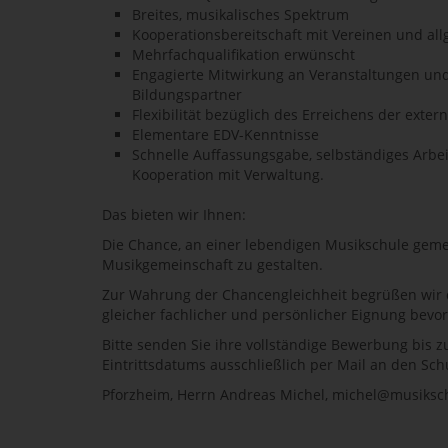
Breites, musikalisches Spektrum
Kooperationsbereitschaft mit Vereinen und al
Mehrfachqualifikation erwünscht
Engagierte Mitwirkung an Veranstaltungen und
Bildungspartner
Flexibilität bezüglich des Erreichens der exter
Elementare EDV-Kenntnisse
Schnelle Auffassungsgabe, selbständiges Arbe
Kooperation mit Verwaltung.
Das bieten wir Ihnen:
Die Chance, an einer lebendigen Musikschule gem
Musikgemeinschaft zu gestalten.
Zur Wahrung der Chancengleichheit begrüßen wir 
gleicher fachlicher und persönlicher Eignung bevorz
Bitte senden Sie ihre vollständige Bewerbung bis
Eintrittsdatums ausschließlich per Mail an den Sch
Pforzheim, Herrn Andreas Michel, michel@musiksc