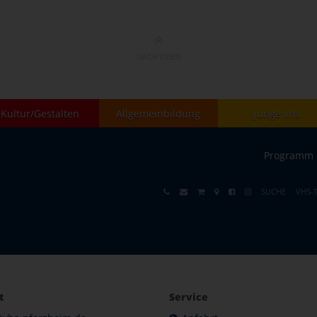
NACH OBEN
Kultur/Gestalten
Allgemeinbildung
junge vhs
Programm
SUCHE
VHS-
t
Service