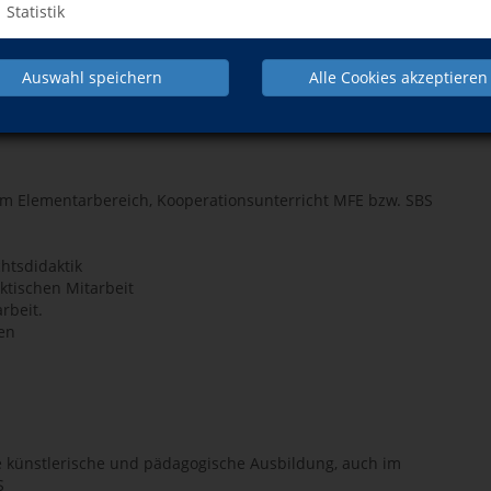
Statistik
ie große Weiterbildungseinrichtung in der Region
wir zum 11.09.2023
Auswahl speichern
Alle Cookies akzeptieren
SBS und EMP (Elementare
m Elementarbereich, Kooperationsunterricht MFE bzw. SBS
htsdidaktik
aktischen Mitarbeit
rbeit.
en
künstlerische und pädagogische Ausbildung, auch im
S