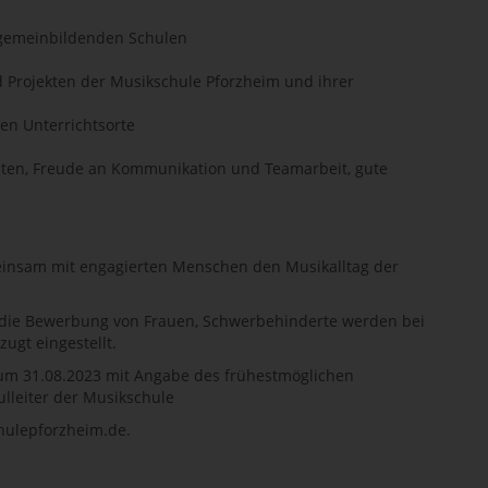
lgemeinbildenden Schulen
 Projekten der Musikschule Pforzheim und ihrer
nen Unterrichtsorte
iten, Freude an Kommunikation und Teamarbeit, gute
einsam mit engagierten Menschen den Musikalltag der
die Bewerbung von Frauen, Schwerbehinderte werden bei
ugt eingestellt.
 zum 31.08.2023 mit Angabe des frühestmöglichen
ulleiter der Musikschule
hulepforzheim.de.