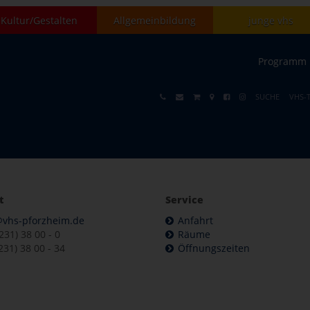
Kultur/Gestalten
Allgemeinbildung
junge vhs
Programm
SUCHE
VHS-
t
Service
@vhs-pforzheim.de
Anfahrt
7231) 38 00 - 0
Räume
231) 38 00 - 34
Öffnungszeiten