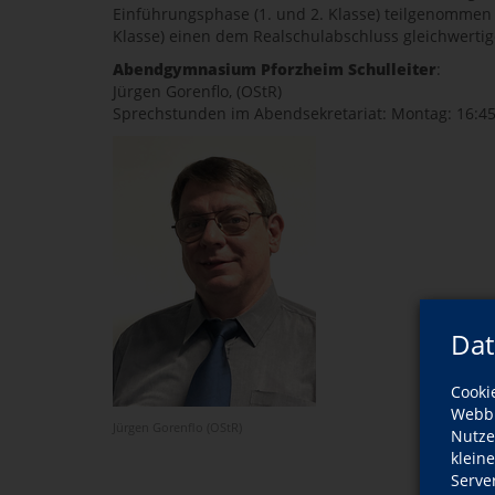
Einführungsphase (1. und 2. Klasse) teilgenommen 
Klasse) einen dem Realschulabschluss gleichwerti
Abendgymnasium Pforzheim Schulleiter
:
Jürgen Gorenflo, (OStR)
Sprechstunden im Abendsekretariat: Montag: 16:45 
Dat
Cooki
Webbr
Jürgen Gorenflo (OStR)
Nutze
klein
Serve