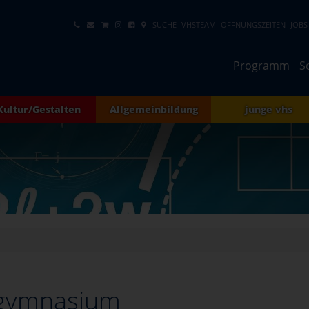
SUCHE
VHSTEAM
ÖFFNUNGSZEITEN
JOBS
Programm
S
Kultur/Gestalten
Allgemeinbildung
junge vhs
gymnasium