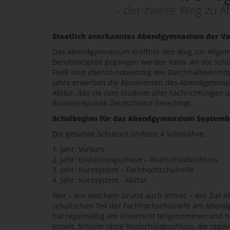
– der zweite Weg zu A
Staatlich anerkanntes Abendgymnasium der Vo
Das Abendgymnasium eröffnet den Weg zur Allgeme
Berufstätigkeit gegangen werden kann. An die Schü
Fleiß sind ebenso notwendig wie Durchhaltevermög
Jahre erwerben die Absolventen des Abendgymnasi
Abitur, das sie zum Studium aller Fachrichtungen 
Bundesrepublik Deutschland berechtigt.
Schulbeginn für das Abendgymnasium Septembe
Die gesamte Schulzeit umfasst 4 Schuljahre:
1. Jahr: Vorkurs
2. Jahr: Einführungsphase – Realschulabschluss
3. Jahr: Kurssystem – Fachhochschulreife
4. Jahr: Kurssystem - Abitur
Wer – aus welchem Grund auch immer – das Ziel Abi
schulischen Teil der Fachhochschulreife am Abend
hat regelmäßig am Unterricht teilgenommen und ha
erzielt. Schüler ohne Realschulabschluss, die rege