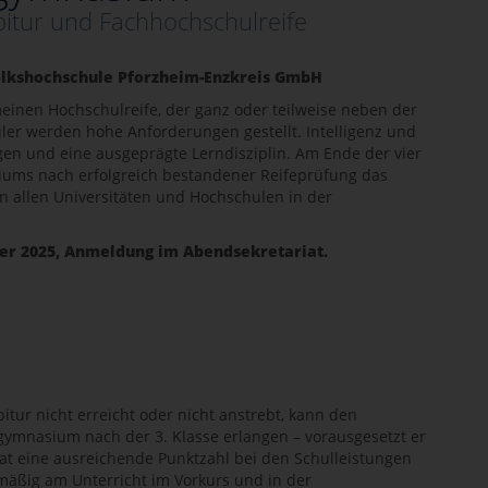
bitur und Fachhochschulreife
lkshochschule Pforzheim-Enzkreis GmbH
inen Hochschulreife, der ganz oder teilweise neben der
ler werden hohe Anforderungen gestellt. Intelligenz und
en und eine ausgeprägte Lerndisziplin. Am Ende der vier
ums nach erfolgreich bestandener Reifeprüfung das
an allen Universitäten und Hochschulen in der
r 2025, Anmeldung im Abendsekretariat.
tur nicht erreicht oder nicht anstrebt, kann den
gymnasium nach der 3. Klasse erlangen – vorausgesetzt er
t eine ausreichende Punktzahl bei den Schulleistungen
lmäßig am Unterricht im Vorkurs und in der