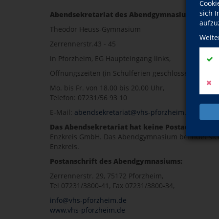
Cooki
sich 
Abendsekretariat des Abendgymnasiums:
aufzu
Theodor Heuss-Gymnasium
Weite
Zerrennerstr.43 - 45
in Pforzheim, EG Haupteingang links,
Öffnungszeiten (in Schulferien geschlossen)
Mo. bis Fr. von 18.00 bis 20.00 Uhr,
Telefon: 07231/56 93 10
E-Mail:
abendsekretariat@vhs-pforzheim.de
Das Abendsekretariat hat keine Postadresse.
Bi
Enzkreis GmbH. Das Abendgymnasium befindet sich 
Enzkreis.
Postanschrift des Abendgymnasiums:
Zerrennerstr. 29, 75172 Pforzheim,
Tel 07231/3800-41, Fax 07231/3800-34,
info@vhs-pforzheim.de
www.vhs-pforzheim.de