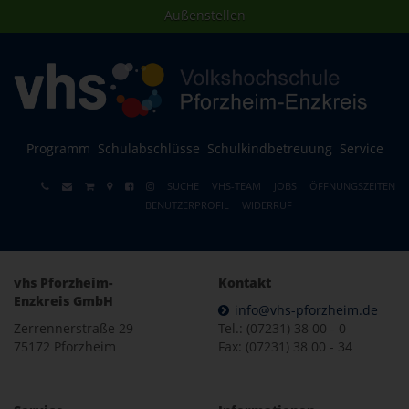
Außenstellen
Programm
Schulabschlüsse
Schulkindbetreuung
Service
SUCHE
VHS-TEAM
JOBS
ÖFFNUNGSZEITEN
BENUTZERPROFIL
WIDERRUF
vhs Pforzheim-
Kontakt
Enzkreis GmbH
info@vhs-pforzheim.de
Zerrennerstraße 29
Tel.: (07231) 38 00 - 0
75172 Pforzheim
Fax: (07231) 38 00 - 34