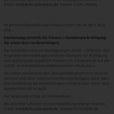
Friedl:
friedl@vhs-pforzheim.de
, Telefon 07231-380086.
Im Bereich Gymnastik und Fitness suchen wir ab April 2026
eine
Kursleitung (m/w/d) für Fitness / Ganzkörperkräftigung
für einen Kurs in Remchingen.
Die Kurszeiten sind am Montagmorgen 09:00 – 10:00 Uhr. Das
Programm beinhaltet gymnastische Übungen zur Kräftigung
und Stärkung des gesamten Körpers mit Schwerpunkt auf der
rumpf- und wirbelsäulenstabilisierenden Muskulatur.
Sie sollten mindestens den Übungsleiterschein P für Vereine
besitzen und über Unterrichtserfahrung verfügen. Ideal wäre
eine Ausbildung als Physiotherapeut (m/w/d) oder Sport- und
Gymnastiklehrer (m/w/d).
Die Vergütung erfolgt auf Honorarbasis.
Bei Interesse schicken Sie Ihre Bewerbung bitte an Andreas
Friedl:
friedl@vhs-pforzheim.de
, Telefon 07231/3800-86.