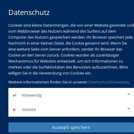
Datenschutz
Cookies sind kleine Datenmengen, die von einer Website gesendet und
vom Webbrowser des Nutzers während des Surfens auf dem
Computer des Nutzers gespeichert werden. Ihr Browser speichert jede
Nachricht in einer kleinen Datei, die Cookie genannt wird. Wenn Sie
eine weitere Seite vom Server anfordern, sendet Ihr Browser das
Cookie an den Server zurück. Cookies wurden als zuverlässiger
Mechanismus für Websites entwickelt, um sich Informationen zu
Programm
Schulabschlüsse
merken oder die Surfaktivitäten des Benutzers aufzuzeichnen. Bitte
Schulkindbetreuung
Service
willigen Sie in die Verwendung von Cookies ein.
Weitere Informationen finden Sie in unseren
Datenschutzhinweisen
.
Notwendig
Statistik
Programmheft online!
Alle Kurse im Überblick
mehr erfahren
Auswahl speichern