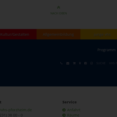
NACH OBEN
Kultur/Gestalten
Allgemeinbildung
junge vhs
Programm
SUCHE
VHS-
t
Service
@vhs-pforzheim.de
Anfahrt
7231) 38 00 - 0
Räume