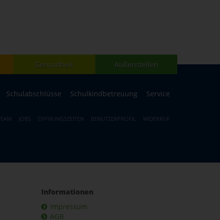
Gesundheit
Außenstellen
Schulabschlüsse
Schulkindbetreuung
Service
TEAM
JOBS
ÖFFNUNGSZEITEN
BENUTZERPROFIL
WIDERRUF
Informationen
Impressum
AGB