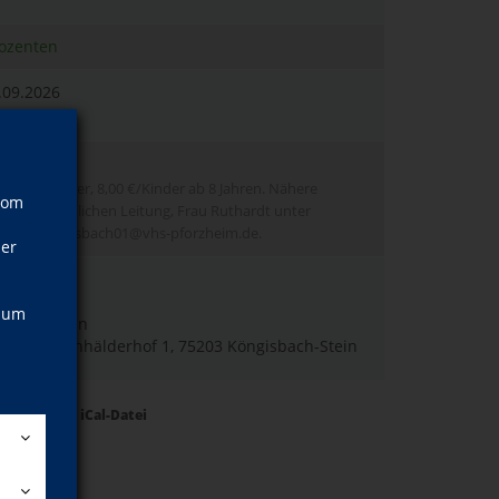
Dozenten
.09.2026
hr
€/Erwachsener, 8,00 €/Kinder ab 8 Jahren. Nähere
vom
 bei der örtlichen Leitung, Frau Ruthardt unter
oder koenigsbach01@vhs-pforzheim.de.
ner
ismann
of 1
, um
sbach-Stein
smann, Eichhälderhof 1, 75203 Köngisbach-Stein
Termine als iCal-Datei