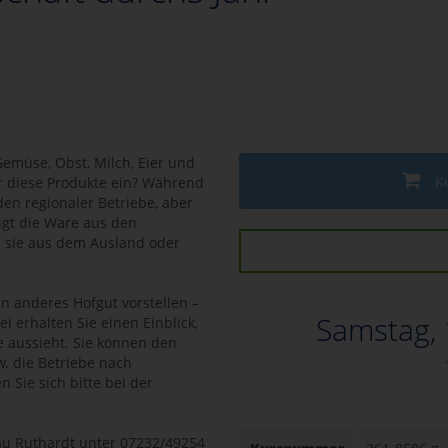
müse, Obst, Milch, Eier und
K
r diese Produkte ein? Während
en regionaler Betriebe, aber
ugt die Ware aus den
hl sie aus dem Ausland oder
n anderes Hofgut vorstellen –
Samstag,
i erhalten Sie einen Einblick,
e aussieht. Sie können den
. die Betriebe nach
 Sie sich bitte bei der
rau Ruthardt unter 07232/49254