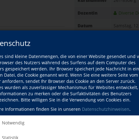
Kursnummer
261-8506 g
Dozentin
Diverse 
Datum
Samstag, 12
10:00–12:00 U
en
enschutz
Gebühr
10,00 EUR
Kasse: 10,00 
fil
es sind kleine Datenmengen, die von einer Website gesendet und 
Informationen
ozentin
owser des Nutzers während des Surfens auf dem Computer des
07232/49254 
rs gespeichert werden. Ihr Browser speichert jede Nachricht in ei
en Datei, die Cookie genannt wird. Wenn Sie eine weitere Seite vom
Ort
Hofgut Ehr
r anfordern, sendet Ihr Browser das Cookie an den Server zurück.
Eichhälderh
es wurden als zuverlässiger Mechanismus für Websites entwickelt
75203 König
Informationen zu merken oder die Surfaktivitäten des Benutzers
Hofgut Ehri
zeichnen. Bitte willigen Sie in die Verwendung von Cookies ein.
re Informationen finden Sie in unseren
Datenschutzhinweisen
.
Kursdetails drucken
Notwendig
Kursort
Statistik