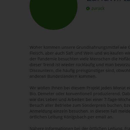
zurück
Woher kommen unsere Grundnahrungsmittel wie Ge
Fleisch, aber auch Saft und Wein und wo kaufen wi
der Pandemie besuchten viele Menschen die Hofläd
dieser Trend ist wieder rückläufig und man bevorz
Discountern, die häufig preisgünstiger sind, obwo
anderen Bundesländern kommen.
Wir wollen Ihnen bei diesem Projekt jeden Monat ei
Bio, Demeter oder konventionell produzierend. Dabe
wie das Leben und Arbeiten bei einer 7-Tage-Woch
Besuch aller Betriebe zum Sonderpreis buchen, bzw
Anmeldung einzeln besuchen. In diesem Fall melden
örtlichen Leitung Königsbach per email an.
Nähere Informationen bei der örtlichen Leitung, F