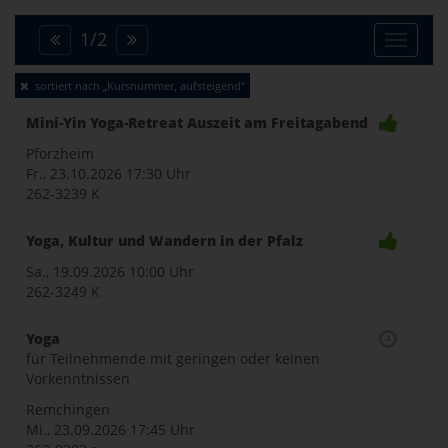
1
/
2
Toggle
sortiert nach „Kursnummer, aufsteigend“
naviga
Mini-Yin Yoga-Retreat Auszeit am Freitagabend
Pforzheim
Fr., 23.10.2026
17:30 Uhr
262-3239 K
Yoga, Kultur und Wandern in der Pfalz
Sa., 19.09.2026
10:00 Uhr
262-3249 K
Yoga
für Teilnehmende mit geringen oder keinen
Vorkenntnissen
Remchingen
Mi., 23.09.2026
17:45 Uhr