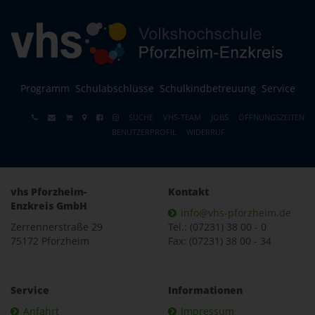
Programm
Schulabschlüsse
Schulkindbetreuung
Service
SUCHE
VHS-TEAM
JOBS
ÖFFNUNGSZEITEN
BENUTZERPROFIL
WIDERRUF
vhs Pforzheim-
Kontakt
Enzkreis GmbH
info@vhs-pforzheim.de
Zerrennerstraße 29
Tel.: (07231) 38 00 - 0
75172 Pforzheim
Fax: (07231) 38 00 - 34
Service
Informationen
Anfahrt
Impressum