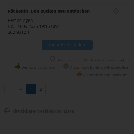
Rückenfit. Den Rücken neu entdecken
Remchingen
Do., 24.09.2026
19:15 Uhr
262-9312 a
mehr Kurse laden
Der Kurs ist voll, Warteliste ist aber möglich.
Der Kurs ist buchbar!
Dieser Kurs ist nicht online buchbar.
Nur noch wenige Plätze frei!
←
«
1
2
»
→
druckbare Version der Liste