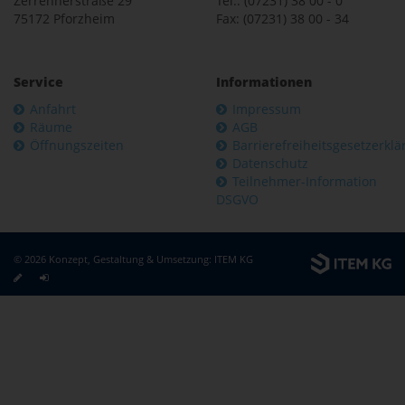
Zerrennerstraße 29
Tel.: (07231) 38 00 - 0
75172 Pforzheim
Fax: (07231) 38 00 - 34
Service
Informationen
Anfahrt
Impressum
Räume
AGB
Öffnungszeiten
Barrierefreiheitsgesetzerkl
Datenschutz
Teilnehmer-Information
DSGVO
© 2026 Konzept, Gestaltung & Umsetzung:
ITEM KG