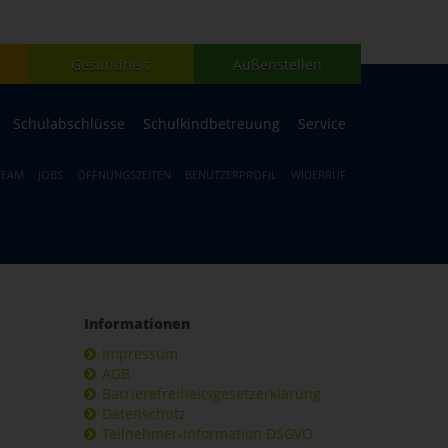
Gesundheit
Außenstellen
Schulabschlüsse
Schulkindbetreuung
Service
TEAM
JOBS
ÖFFNUNGSZEITEN
BENUTZERPROFIL
WIDERRUF
Informationen
Impressum
AGB
Barrierefreiheitsgesetzerklärung
Datenschutz
Teilnehmer-Information DSGVO