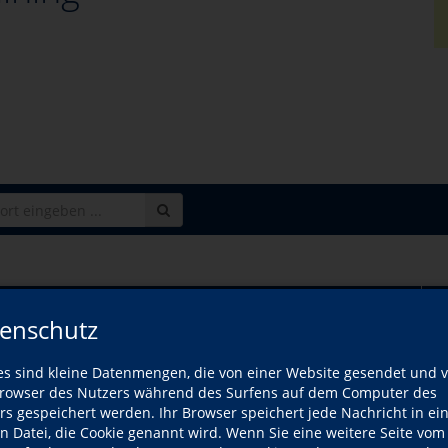
Wa
enschutz
e
Mi
18
es sind kleine Datenmengen, die von einer Website gesendet und 
owser des Nutzers während des Surfens auf dem Computer des
 Kartenspiel Skat - Basics für Anfänger
Do
rs gespeichert werden. Ihr Browser speichert jede Nachricht in ei
18
en Datei, die Cookie genannt wird. Wenn Sie eine weitere Seite vom