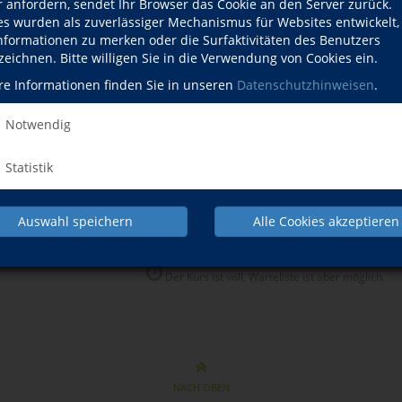
Kartenspiel Skat - Technik, Taktik, Tricks
Do
r anfordern, sendet Ihr Browser das Cookie an den Server zurück.
orkenntnissen
18
es wurden als zuverlässiger Mechanismus für Websites entwickelt
Informationen zu merken oder die Surfaktivitäten des Benutzers
e - Für Anfänger
Mi
zeichnen. Bitte willigen Sie in die Verwendung von Cookies ein.
19
re Informationen finden Sie in unseren
Datenschutzhinweisen
.
Senioren - Mit Freude in Bewegung bleiben
Mo
14
Notwendig
kids - In Bewegung wachsen
Mo
ahren
15
Statistik
dächtnistraining ab 55+
Fr
09
Auswahl speichern
Alle Cookies akzeptieren
Der Kurs ist voll, Warteliste ist aber möglich.
NACH OBEN