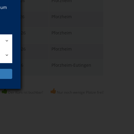
., 12.11.2026
Pforzheim
:00 Uhr
, um
., 07.10.2026
Pforzheim
:30 Uhr
., 05.10.2026
Pforzheim
:30 Uhr
., 05.10.2026
Pforzheim
:45 Uhr
., 18.09.2026
Pforzheim-Eutingen
:00 Uhr
Der Kurs ist buchbar!
Nur noch wenige Plätze frei!