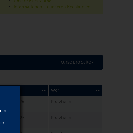
Unsere Kursräume
Informationen zu unseren Kochkursen
Kurse pro Seite
nn?
Wo?
., 23.09.2026
Pforzheim
:00 Uhr
vom
., 24.09.2026
Pforzheim
ner
:00 Uhr