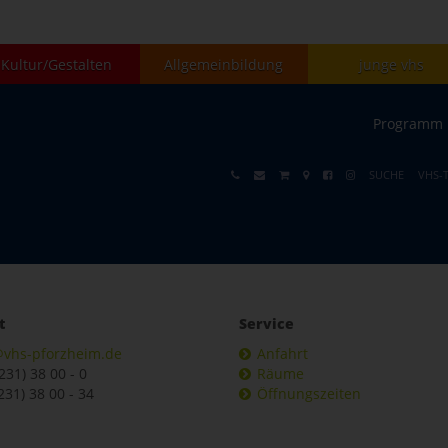
Kultur/Gestalten
Allgemeinbildung
junge vhs
Programm
SUCHE
VHS-
t
Service
@vhs-pforzheim.de
Anfahrt
7231) 38 00 - 0
Räume
231) 38 00 - 34
Öffnungszeiten