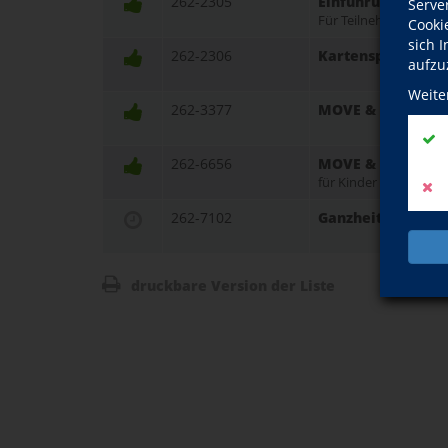
262-2305
Einführung in das 
Serve
Für Teilnehmer mit V
Cooki
sich 
262-2306
Kartenspiel Bridg
aufzu
Weite
262-3377
MOVE & MIND für 
262-6656
MOVE & MIND für 
für Kinder von 6-10 J
262-7102
Ganzheitliches Ge
druckbare Version der Liste