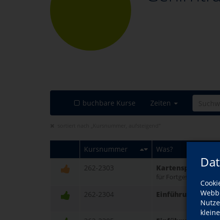
buchbare Kurse
Zeiten
sortiert nach „Kursnummer, aufsteigend“
Kursnummer
Was?
Dat
262-2303
Kartenspiel Bridg
für Fortgeschrittene
Cooki
Webbr
262-2304
Einführung in das
Nutze
klein