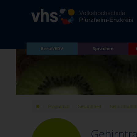
Beruf/EDV
Sprachen
Programm
Gesundheit
Gehirntraini
Gehirntra