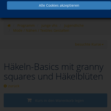
Alle Cookies akzeptieren
Programm
junge vhs
Jugendliche
Mode / Nähen / Textiles Gestalten
besuchte Kurse
Häkeln-Basics mit granny
squares und Häkelblüten
zurück
Kurs in den Warenkorb legen