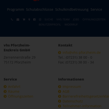
Programm
Schulabschlüsse
Schulkindbetreuung
Service
SUCHE
VHS-TEAM
JOBS
ÖFFNUNGSZEITEN
BENUTZERPROFIL
WIDERRUF
vhs Pforzheim-
Kontakt
Enzkreis GmbH
info@vhs-pforzheim.de
Zerrennerstraße 29
Tel.: (07231) 38 00 - 0
75172 Pforzheim
Fax: (07231) 38 00 - 34
Service
Informationen
Anfahrt
Impressum
Räume
AGB
Öffnungszeiten
Barrierefreiheitsgesetzerkl
Datenschutz
Teilnehmer-Information