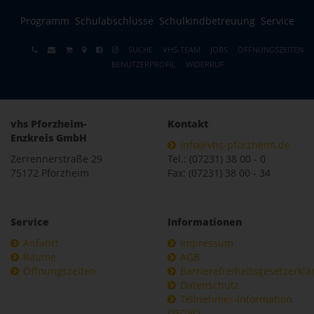
Programm
Schulabschlüsse
Schulkindbetreuung
Service
SUCHE
VHS-TEAM
JOBS
ÖFFNUNGSZEITEN
BENUTZERPROFIL
WIDERRUF
vhs Pforzheim-
Kontakt
Enzkreis GmbH
info@vhs-pforzheim.de
Zerrennerstraße 29
Tel.: (07231) 38 00 - 0
75172 Pforzheim
Fax: (07231) 38 00 - 34
Service
Informationen
Anfahrt
Impressum
Räume
AGB
Öffnungszeiten
Barrierefreiheitsgesetzerkl
Datenschutz
Teilnehmer-Information
DSGVO