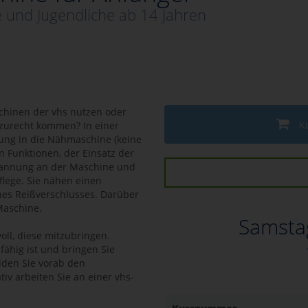
 und Jugendliche ab 14 Jahren
hinen der vhs nutzen oder
K
 zurecht kommen? In einer
tung in die Nähmaschine (keine
n Funktionen, der Einsatz der
pannung an der Maschine und
lege. Sie nähen einen
nes Reißverschlusses. Darüber
Maschine.
Samstag
voll, diese mitzubringen.
nsfähig ist und bringen Sie
lden Sie vorab den
ativ arbeiten Sie an einer vhs-