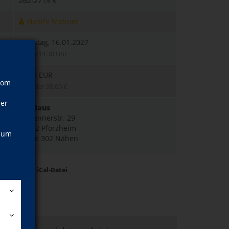
262-2715 K
Hanife Metiner
Samstag, 16.01.2027
10:00–14:30 Uhr
48,00 EUR
vom
; Schüler 38,00 €
ner
vhsHaus
Zerrennerstr. 29
75172 Pforzheim
, um
Raum 302 Nähen
Termine als iCal-Datei