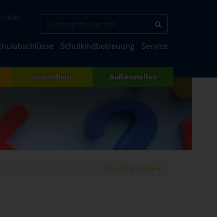
LOGIN
chulabschlüsse
Schulkindbetreuung
Service
Gesundheit
Außenstellen
besuchte Kurse