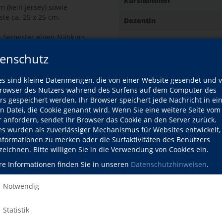
Kursnummer
m (kein Jersey) sowie
ste ca. 25 x 25 cm.
Dozentin
n Semester einen Nähkurs
Datum
urses der Betrag von 20,00 €
enschutz
ür an unseren Service-Point.
Gebühr
hrte über 20 Jahre ihr eigenes
es sind kleine Datenmengen, die von einer Website gesendet und 
textilien.
owser des Nutzers während des Surfens auf dem Computer des
rs gespeichert werden. Ihr Browser speichert jede Nachricht in ei
Ort
en Datei, die Cookie genannt wird. Wenn Sie eine weitere Seite vom
r anfordern, sendet Ihr Browser das Cookie an den Server zurück.
es wurden als zuverlässiger Mechanismus für Websites entwickelt
Informationen zu merken oder die Surfaktivitäten des Benutzers
zeichnen. Bitte willigen Sie in die Verwendung von Cookies ein.
re Informationen finden Sie in unseren
Datenschutzhinweisen
.
Kursdetails drucken
fil
ozentin
Notwendig
Kursort
Statistik