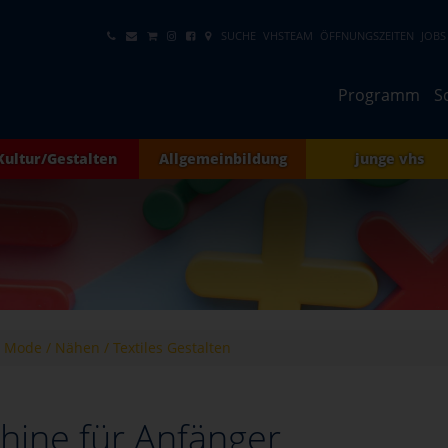
SUCHE
VHSTEAM
ÖFFNUNGSZEITEN
JOBS
Programm
S
Kultur/Gestalten
Allgemeinbildung
junge vhs
Mode / Nähen / Textiles Gestalten
ine für Anfänger