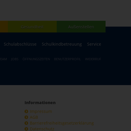
Gesundheit
Außenstellen
Schulabschlüsse
Schulkindbetreuung
Service
TEAM
JOBS
ÖFFNUNGSZEITEN
BENUTZERPROFIL
WIDERRUF
Informationen
Impressum
AGB
Barrierefreiheitsgesetzerklärung
Datenschutz