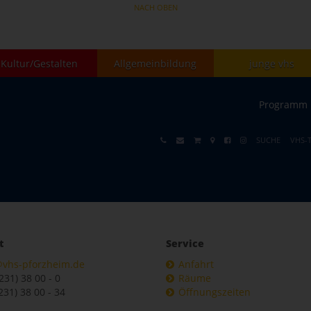
NACH OBEN
Kultur/Gestalten
Allgemeinbildung
junge vhs
Programm
SUCHE
VHS-
t
Service
@vhs-pforzheim.de
Anfahrt
7231) 38 00 - 0
Räume
231) 38 00 - 34
Öffnungszeiten