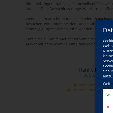
Bitte mitbringen: Nähzeug, Baumwollstoff 90 x 45 c
Kunststoff-Reißverschluss Länge 25 - 30 cm; Stoffre
Wenn Sie im Anschluss in diesem oder im nächste
besuchen, wird Ihnen bei der Kursgebühr des Nähk
Dat
einmalig gutgeschrieben. Bitte wenden Sie sich daf
Kursleiterin: Hanife Metiner ist Schneiderin und fü
Cooki
Atelier mit dem Schwerpunkt Brautkleider und Heim
Webbr
Nutze
klein
Serve
Cooki
Hanife Metiner
sich 
Hauptdozentin
aufzu
Weite
zum Dozentinnenpro
weitere Kurse dieser D