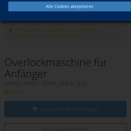
Alle Cookies akzeptieren
Programm
junge vhs
Jugendliche
Mode / Nähen / Textiles Gestalten
Overlockmaschine für
Anfänger
vhespresso - klein, stark, gut
zurück
Kurs in den Warenkorb legen
Nur noch wenige Plätze frei!