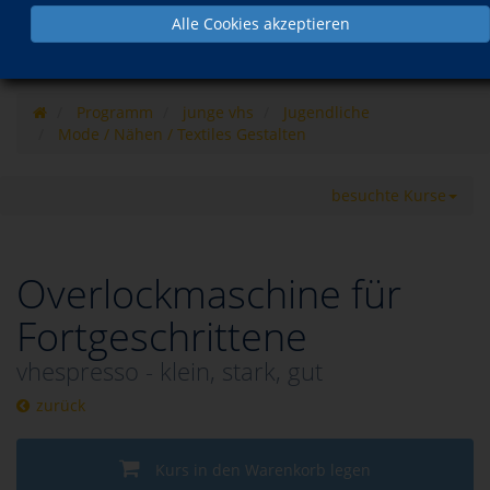
Alle Cookies akzeptieren
Programm
junge vhs
Jugendliche
Mode / Nähen / Textiles Gestalten
besuchte Kurse
Overlockmaschine für
Fortgeschrittene
vhespresso - klein, stark, gut
zurück
Kurs in den Warenkorb legen