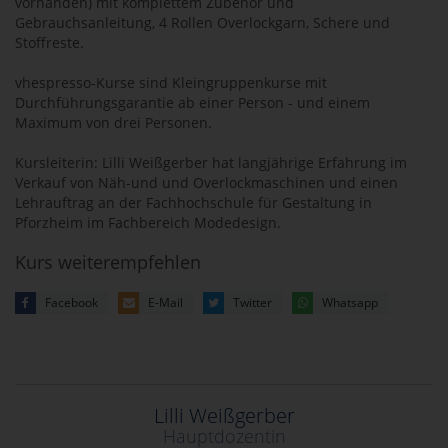
vorhanden) mit komplettem Zubehör und
Gebrauchsanleitung, 4 Rollen Overlockgarn, Schere und
Stoffreste.
vhespresso-Kurse sind Kleingruppenkurse mit
Durchführungsgarantie ab einer Person - und einem
Maximum von drei Personen.
Kursleiterin: Lilli Weißgerber hat langjährige Erfahrung im
Verkauf von Näh-und und Overlockmaschinen und einen
Lehrauftrag an der Fachhochschule für Gestaltung in
Pforzheim im Fachbereich Modedesign.
Kurs weiterempfehlen
Facebook
E-Mail
Twitter
Whatsapp
Lilli Weißgerber
Hauptdozentin