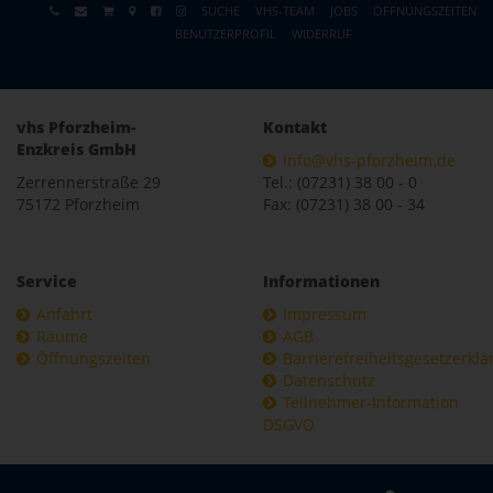
SUCHE
VHS-TEAM
JOBS
ÖFFNUNGSZEITEN
BENUTZERPROFIL
WIDERRUF
vhs Pforzheim-
Kontakt
Enzkreis GmbH
info@vhs-pforzheim.de
Zerrennerstraße 29
Tel.: (07231) 38 00 - 0
75172 Pforzheim
Fax: (07231) 38 00 - 34
Service
Informationen
Anfahrt
Impressum
Räume
AGB
Öffnungszeiten
Barrierefreiheitsgesetzerkl
Datenschutz
Teilnehmer-Information
DSGVO