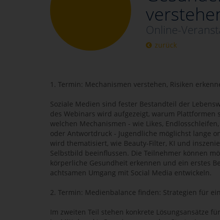
verstehe
Online-Veranst
zurück
1. Termin: Mechanismen verstehen, Risiken erkenn
Soziale Medien sind fester Bestandteil der Lebenswe
des Webinars wird aufgezeigt, warum Plattformen 
welchen Mechanismen - wie Likes, Endlosschleifen
oder Antwortdruck - Jugendliche möglichst lange 
wird thematisiert, wie Beauty-Filter, KI und inszeni
Selbstbild beeinflussen. Die Teilnehmer können mö
körperliche Gesundheit erkennen und ein erstes B
achtsamen Umgang mit Social Media entwickeln.
2. Termin: Medienbalance finden: Strategien für 
Im zweiten Teil stehen konkrete Lösungsansätze f