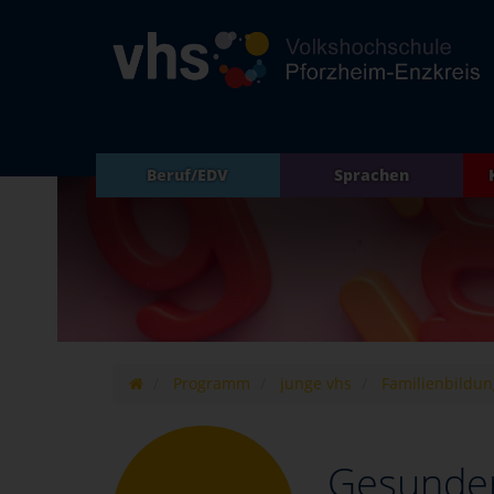
Beruf/EDV
Sprachen
Programm
junge vhs
Familienbildun
Gesunder