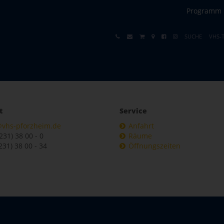
Programm
SUCHE
VHS-
t
Service
@vhs-pforzheim.de
Anfahrt
7231) 38 00 - 0
Räume
231) 38 00 - 34
Öffnungszeiten