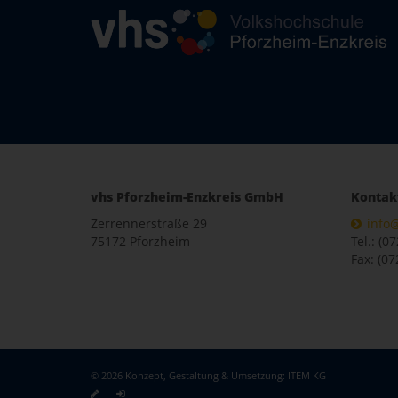
vhs Pforzheim-Enzkreis GmbH
Kontak
Zerrennerstraße 29
info
75172 Pforzheim
Tel.: (0
Fax: (07
© 2026 Konzept, Gestaltung & Umsetzung:
ITEM KG