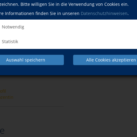
zeichnen. Bitte willigen Sie in die Verwendung von Cookies ein.
Autorin und Safer Internet-
n mit fundierter Expertise und
Facebook
E-Mail
re Informationen finden Sie in unseren
Datenschutzhinweisen
.
Balance.
Notwendig
icklung und Wohnen Baden-
bildung für Familien und
Statistik
Auswahl speichern
Alle Cookies akzeptieren
tandl
fil
ozentin
e