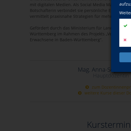
aufzu
mit digitalen Medien. Als Social Media Managerin, 
Botschafterin verbindet sie persönliche Erfahrunge
Weite
vermittelt praxisnahe Strategien für mehr digitale 
Gefördert durch das Ministerium für Landesentw
Württemberg im Rahmen des Projekts „Verbraucher
Erwachsene in Baden-Württemberg“.
Mag. Anna-Sophie S
Hauptdozentin
zum Dozentinnenpro
weitere Kurse dieser D
Kurstermin