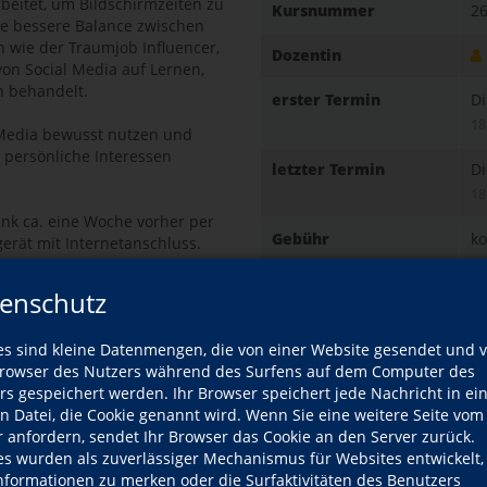
beitet, um Bildschirmzeiten zu
Kursnummer
26
ine bessere Balance zwischen
n wie der Traumjob Influencer,
Dozentin
 von Social Media auf Lernen,
h behandelt.
erster Termin
Di
18
al Media bewusst nutzen und
persönliche Interessen
letzter Termin
Di
18
k ca. eine Woche vorher per
Gebühr
ko
gerät mit Internetanschluss.
chtbar und hörbar. Fragen und
ge
ellt werden.
enschutz
Ort
N
zur Online-Reihe "Inside Social
es sind kleine Datenmengen, die von einer Website gesendet und 
ört.
R
owser des Nutzers während des Surfens auf dem Computer des
rs gespeichert werden. Ihr Browser speichert jede Nachricht in ei
en Datei, die Cookie genannt wird. Wenn Sie eine weitere Seite vom
nect.me, diplomierte
Kursdetails drucken
r anfordern, sendet Ihr Browser das Cookie an den Server zurück.
ly Anna). Nach einem
es wurden als zuverlässiger Mechanismus für Websites entwickelt
sie ihr Leben neu aus und
Informationen zu merken oder die Surfaktivitäten des Benutzers
amilien beim gesunden Umgang
Kurs weiterempfehlen