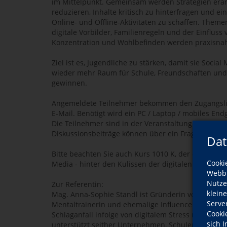
im Mittelpunkt. Gemeinsam werden Strategien erar
reduzieren, Inhalte kritisch zu hinterfragen und e
Online- und Offline-Aktivitäten zu schaffen. Theme
digitale Vorbilder, Familienregeln und der Einfluss
Konzentration und Wohlbefinden werden praxisna
Ziel ist es, Jugendliche zu stärken, damit sie Soci
wieder mehr Raum für Schule, Freundschaften und 
gewinnen.
Angemeldete Teilnehmer bekommen den Zugangslin
E-Mail. Benötigt wird ein PC / Laptop / mobiles End
Die Teilnehmer sind in der Veranstaltung nicht si
Diskussionsbeiträge können über ein Fragetool gest
Dat
Bitte beachten Sie auch Kurs 1010 K, der ebenfalls 
Cooki
Media - hinter den Kulissen der digitalen Welt" geh
Webbr
Nutze
Zur Referentin:
klein
Mag. Anna-Sophie Standl ist Gründerin von dis-con
Serve
Mentaltrainerin und ehemalige Influencerin (Total
Cooki
Schlaganfall infolge von digitalem Stress richtete 
sich 
unterstützt seither Unternehmen, Schulen und F