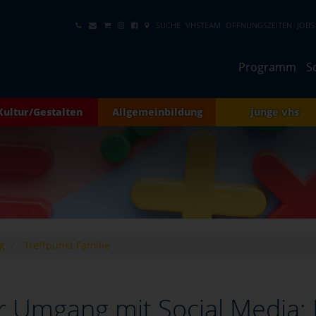
SUCHE
VHSTEAM
ÖFFNUNGSZEITEN
JOBS
Programm
S
Kultur/Gestalten
Allgemeinbildung
junge vhs
g
Treffpunkt Familie
 Umgang mit Social Media