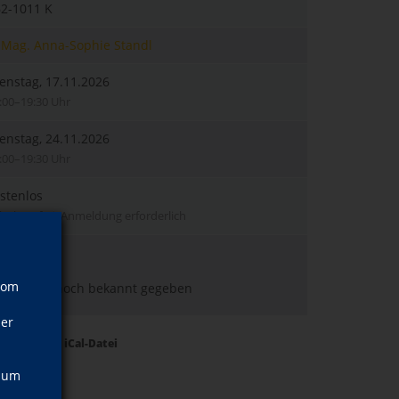
2-1011 K
Mag. Anna-Sophie Standl
enstag, 17.11.2026
:00–19:30 Uhr
enstag, 24.11.2026
:00–19:30 Uhr
stenlos
bührenfrei; Anmeldung erforderlich
.N.
vom
aum wird noch bekannt gegeben
ner
Termine als iCal-Datei
, um