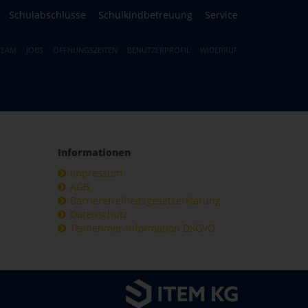
Schulabschlüsse
Schulkindbetreuung
Service
TEAM
JOBS
ÖFFNUNGSZEITEN
BENUTZERPROFIL
WIDERRUF
Informationen
Impressum
AGB
Barrierefreiheitsgesetzerklärung
Datenschutz
Teilnehmer-Information DSGVO