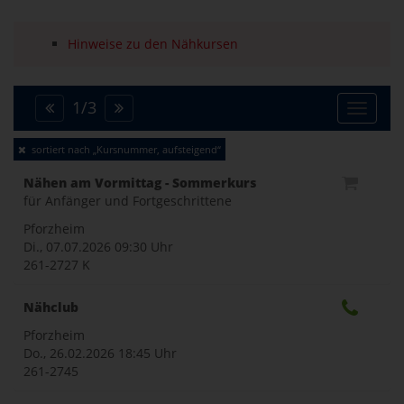
Hinweise zu den Nähkursen
1
/
3
Toggle
sortiert nach „Kursnummer, aufsteigend“
naviga
Nähen am Vormittag - Sommerkurs
für Anfänger und Fortgeschrittene
Pforzheim
Di., 07.07.2026
09:30 Uhr
261-2727 K
Nähclub
Pforzheim
Do., 26.02.2026
18:45 Uhr
261-2745