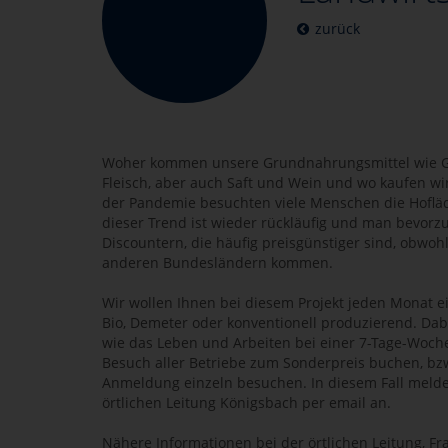
zurück
Woher kommen unsere Grundnahrungsmittel wie Ge
Fleisch, aber auch Saft und Wein und wo kaufen wi
der Pandemie besuchten viele Menschen die Hofläd
dieser Trend ist wieder rückläufig und man bevorz
Discountern, die häufig preisgünstiger sind, obwo
anderen Bundesländern kommen.
Wir wollen Ihnen bei diesem Projekt jeden Monat ei
Bio, Demeter oder konventionell produzierend. Dabe
wie das Leben und Arbeiten bei einer 7-Tage-Woch
Besuch aller Betriebe zum Sonderpreis buchen, bzw
Anmeldung einzeln besuchen. In diesem Fall melden
örtlichen Leitung Königsbach per email an.
Nähere Informationen bei der örtlichen Leitung, F