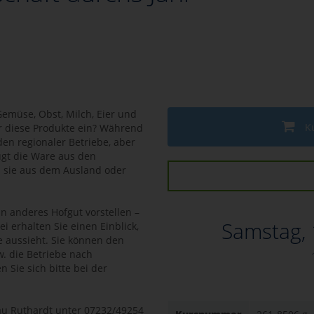
müse, Obst, Milch, Eier und
K
r diese Produkte ein? Während
en regionaler Betriebe, aber
ugt die Ware aus den
hl sie aus dem Ausland oder
n anderes Hofgut vorstellen –
Samstag,
i erhalten Sie einen Einblick,
e aussieht. Sie können den
. die Betriebe nach
 Sie sich bitte bei der
rau Ruthardt unter 07232/49254