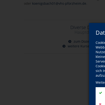
oder
koenigsbach01@vhs-pforzheim.de
.
Diverse Dozent
Dat
Hauptdozentin
zum Dozentinnenpro
Cooki
weitere Kurse dieser D
Webbr
Nutze
klein
Serve
Cooki
sich 
aufzu
Weite