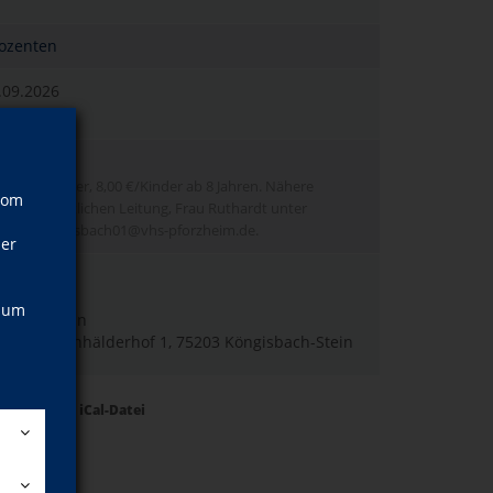
Dozenten
.09.2026
hr
€/Erwachsener, 8,00 €/Kinder ab 8 Jahren. Nähere
vom
 bei der örtlichen Leitung, Frau Ruthardt unter
oder koenigsbach01@vhs-pforzheim.de.
ner
ismann
of 1
, um
sbach-Stein
smann, Eichhälderhof 1, 75203 Köngisbach-Stein
Termine als iCal-Datei