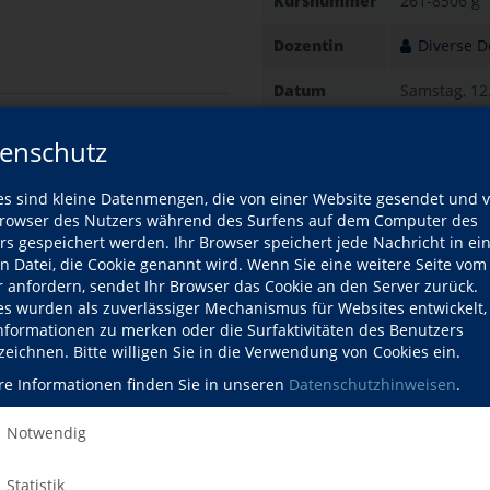
Kursnummer
261-8506 g
Dozentin
Diverse 
Datum
Samstag, 12
10:00–12:00 U
en
enschutz
Gebühr
10,00 EUR
Kasse: 10,00 
fil
es sind kleine Datenmengen, die von einer Website gesendet und 
Informationen
ozentin
owser des Nutzers während des Surfens auf dem Computer des
07232/49254 
rs gespeichert werden. Ihr Browser speichert jede Nachricht in ei
en Datei, die Cookie genannt wird. Wenn Sie eine weitere Seite vom
Ort
Hofgut Ehr
r anfordern, sendet Ihr Browser das Cookie an den Server zurück.
Eichhälderh
es wurden als zuverlässiger Mechanismus für Websites entwickelt
75203 König
Informationen zu merken oder die Surfaktivitäten des Benutzers
Hofgut Ehri
zeichnen. Bitte willigen Sie in die Verwendung von Cookies ein.
re Informationen finden Sie in unseren
Datenschutzhinweisen
.
Kursdetails drucken
Notwendig
Kursort
Statistik