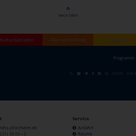
NACH OBEN
Kultur/Gestalten
Allgemeinbildung
junge vhs
Programm
SUCHE
VHS-
t
Service
@vhs-pforzheim.de
Anfahrt
7231) 38 00 - 0
Räume