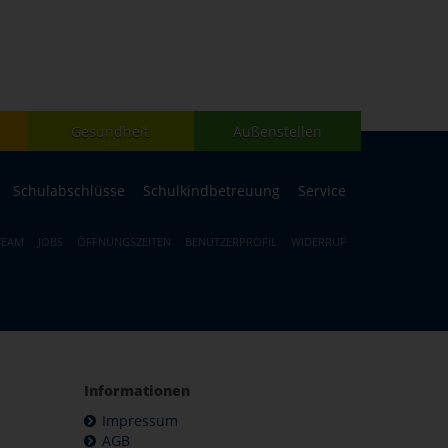
Gesundheit
Außenstellen
Schulabschlüsse
Schulkindbetreuung
Service
TEAM
JOBS
ÖFFNUNGSZEITEN
BENUTZERPROFIL
WIDERRUF
Informationen
Impressum
AGB