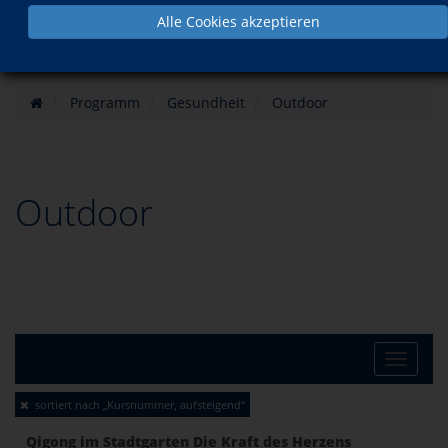
Alle Cookies akzeptieren
Programm
Gesundheit
Outdoor
Outdoor
Toggle
sortiert nach „Kursnummer, aufsteigend“
naviga
Qigong im Stadtgarten Die Kraft des Herzens