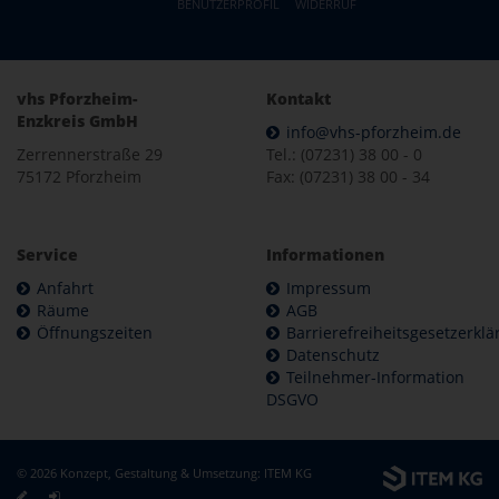
BENUTZERPROFIL
WIDERRUF
vhs Pforzheim-
Kontakt
Enzkreis GmbH
info@vhs-pforzheim.de
Zerrennerstraße 29
Tel.: (07231) 38 00 - 0
75172 Pforzheim
Fax: (07231) 38 00 - 34
Service
Informationen
Anfahrt
Impressum
Räume
AGB
Öffnungszeiten
Barrierefreiheitsgesetzerkl
Datenschutz
Teilnehmer-Information
DSGVO
© 2026 Konzept, Gestaltung & Umsetzung:
ITEM KG