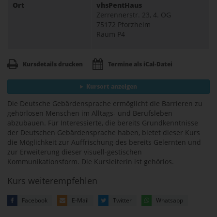
Ort
vhsPentHaus
Zerrennerstr. 23, 4. OG
75172 Pforzheim
Raum P4
Kursdetails drucken
Termine als iCal-Datei
Kursort anzeigen
Die Deutsche Gebärdensprache ermöglicht die Barrieren zu
gehörlosen Menschen im Alltags- und Berufsleben
abzubauen. Für Interessierte, die bereits Grundkenntnisse
der Deutschen Gebärdensprache haben, bietet dieser Kurs
die Möglichkeit zur Auffrischung des bereits Gelernten und
zur Erweiterung dieser visuell-gestischen
Kommunikationsform. Die Kursleiterin ist gehörlos.
Kurs weiterempfehlen
Facebook
E-Mail
Twitter
Whatsapp