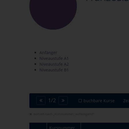
Anfänger
Niveaustufe A1
Niveaustufe A2
Niveaustufe B1
1
/
2
buchbare Kurse
Ze
sortiert nach „Kursnummer, aufsteigend“
Kursnummer