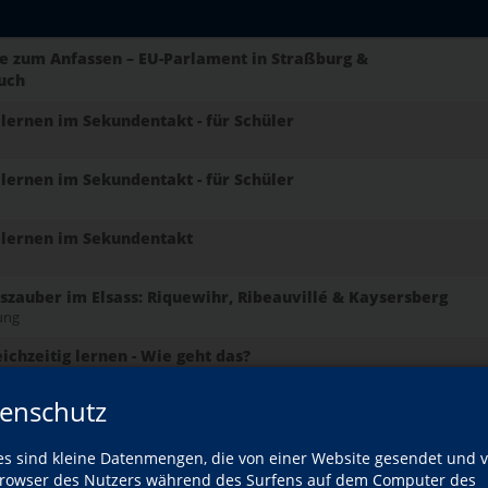
e zum Anfassen – EU-Parlament in Straßburg &
uch
lernen im Sekundentakt - für Schüler
lernen im Sekundentakt - für Schüler
 lernen im Sekundentakt
szauber im Elsass: Riquewihr, Ribeauvillé & Kaysersberg
tung
chzeitig lernen - Wie geht das?
enschutz
Vormittag
es sind kleine Datenmengen, die von einer Website gesendet und 
Abend
owser des Nutzers während des Surfens auf dem Computer des