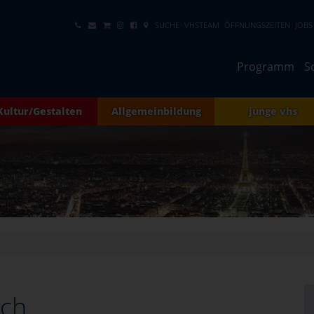
SUCHE
VHSTEAM
ÖFFNUNGSZEITEN
JOBS
Programm
S
Kultur/Gestalten
Allgemeinbildung
junge vhs
sch