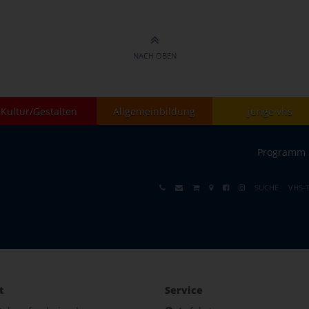
NACH OBEN
Kultur/Gestalten
Allgemeinbildung
junge vhs
Programm
SUCHE
VHS-
t
Service