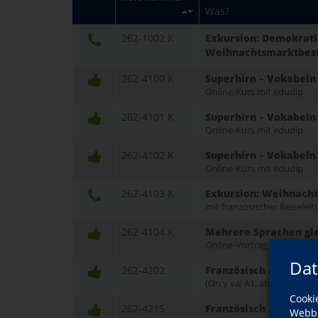
Was?
262-1002 K
Exkursion: Demokrati
Weihnachtsmarktbes
262-4100 K
Superhirn – Vokabeln 
Online-Kurs mit edudip
262-4101 K
Superhirn – Vokabeln 
Online-Kurs mit edudip
262-4102 K
Superhirn – Vokabeln
Online-Kurs mit edudip
262-4103 K
Exkursion: Weihnacht
mit französischer Reiselei
262-4104 K
Mehrere Sprachen glei
Online-Vortrag mit zoom
Dat
262-4202
Französisch A1 – am 
(On y va! A1, ab Lektion 5)
Cooki
262-4215
Französisch A1 – am 
Webbr