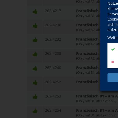
(On y va! A1, ab Lektion 8)
Nutze
klein
262-4217
Französisch A1 – am 
Serve
(On y va! A1, ab Lektion 9)
Cooki
sich 
262-4230
Französisch A2 – am 
aufzu
(On y va! A2, ab Lektion 3)
Weite
262-4232
Französisch A2 – Onl
(On y va! A2, ab Lektion 8)
262-4238
Französisch A2 – am 
(On y va! A2, ab Lektion 2)
262-4240
Französisch B1 – am 
(On y va! B1, ab Lektion 1)
262-4252
Französisch B1 – Auff
262-4253
Französisch B1 – am 
(On y va! B1, ab Lektion 2)
262-4254
Französisch B1 – am 
(On y va! B1, ab Lektion 2)