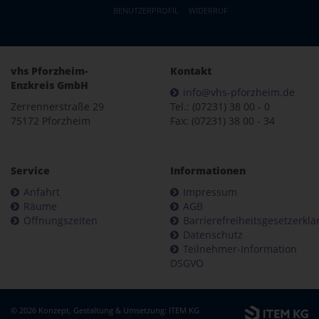
BENUTZERPROFIL
WIDERRUF
vhs Pforzheim-
Kontakt
Enzkreis GmbH
info@vhs-pforzheim.de
Zerrennerstraße 29
Tel.: (07231) 38 00 - 0
75172 Pforzheim
Fax: (07231) 38 00 - 34
Service
Informationen
Anfahrt
Impressum
Räume
AGB
Öffnungszeiten
Barrierefreiheitsgesetzerkl
Datenschutz
Teilnehmer-Information
DSGVO
© 2026 Konzept, Gestaltung & Umsetzung:
ITEM KG