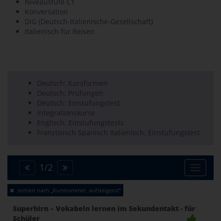
Niveaustufe C1
Konversation
DIG (Deutsch-Italienische-Gesellschaft)
Italienisch für Reisen
Deutsch: Kursformen
Deutsch: Prüfungen
Deutsch: Einstufungstest
Integrationskurse
Englisch: Einstufungstests
Französisch Spanisch Italienisch: Einstufungstest
1
/
2
Toggle
sortiert nach „Kursnummer, aufsteigend“
naviga
Superhirn – Vokabeln lernen im Sekundentakt - für
Schüler