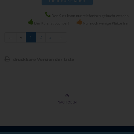
mehr Kurse laden
Der Kurs kann nur telefonisch gebucht werden.
Der Kurs ist buchbar!
Nur noch wenige Plätze frei!
←
«
1
2
»
→
druckbare Version der Liste
NACH OBEN