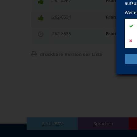
262-4267
Französisch C
aufzu
Weite
262-8534
Französisch B1
262-8535
Französisch B
druckbare Version der Liste
Beruf/EDV
Sprachen