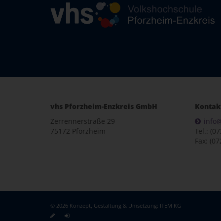
vhs Pforzheim-Enzkreis GmbH
Kontak
Zerrennerstraße 29
info
75172 Pforzheim
Tel.: (0
Fax: (07
© 2026 Konzept, Gestaltung & Umsetzung:
ITEM KG