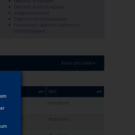
Deutsch: Prüfungen
Deutsch: Einstufungstest
Integrationskurse
Englisch: Einstufungstests
Französisch Spanisch Italienisch:
Einstufungstest
Kurse pro Seite
n?
Wo?
vom
 22.09.2026
Pforzheim
ner
0 Uhr
 21.09.2026
Pforzheim
0 Uhr
, um