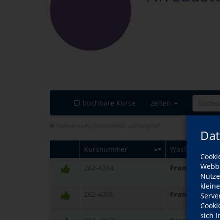
buchbare Kurse
Zeiten
sortiert nach „Kursnummer, aufsteigend“
Dat
Kursnummer
Was?
Cooki
Webbr
262-4264
Französisch C
Nutze
klein
262-4266
Französisch C
Serve
Cooki
sich 