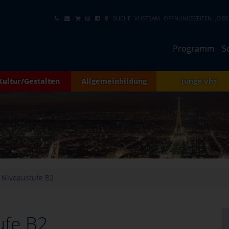
SUCHE
VHSTEAM
ÖFFNUNGSZEITEN
JOBS
Programm
S
Kultur/Gestalten
Allgemeinbildung
junge vhs
Niveaustufe B2
ufe B2