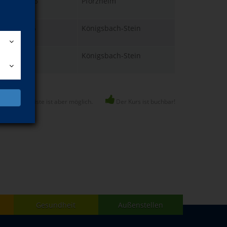
 21.09.2026
Pforzheim
0 Uhr
 23.09.2026
Königsbach-Stein
5 Uhr
 25.09.2026
Königsbach-Stein
5 Uhr
 voll, Warteliste ist aber möglich.
Der Kurs ist buchbar!
Gesundheit
Außenstellen