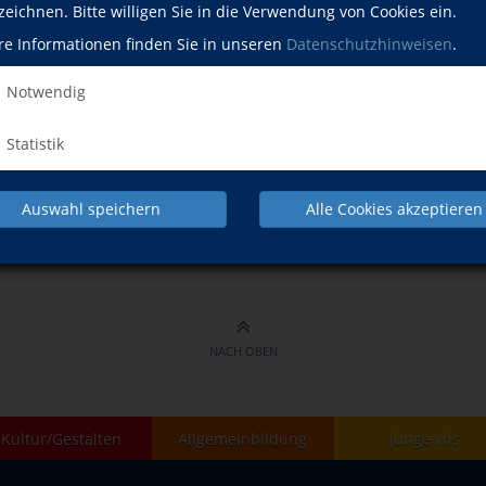
onversation B2 – am Abend
Mo.,
zeichnen. Bitte willigen Sie in die Verwendung von Cookies ein.
18:0
re Informationen finden Sie in unseren
Datenschutzhinweisen
.
/B2 / Intensiv
Mi.,
18:4
Notwendig
1/B2 / Konversation am Vormittag
Fr.,
09:1
Statistik
Auswahl speichern
Alle Cookies akzeptieren
Der Kurs ist
NACH OBEN
Kultur/Gestalten
Allgemeinbildung
junge vhs