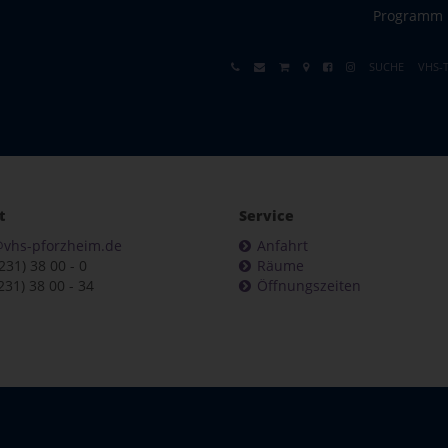
Programm
SUCHE
VHS-
t
Service
@vhs-pforzheim.de
Anfahrt
7231) 38 00 - 0
Räume
231) 38 00 - 34
Öffnungszeiten