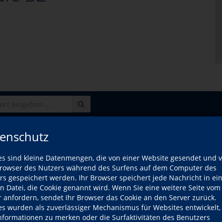
enschutz
Wan
es sind kleine Datenmengen, die von einer Website gesendet und 
owser des Nutzers während des Surfens auf dem Computer des
onversation B1/B2 – am Vormittag
Di.,
rs gespeichert werden. Ihr Browser speichert jede Nachricht in ei
09:0
en Datei, die Cookie genannt wird. Wenn Sie eine weitere Seite vom
onversation B2 – am Nachmittag
Mo.,
r anfordern, sendet Ihr Browser das Cookie an den Server zurück.
17:0
es wurden als zuverlässiger Mechanismus für Websites entwickelt
Informationen zu merken oder die Surfaktivitäten des Benutzers