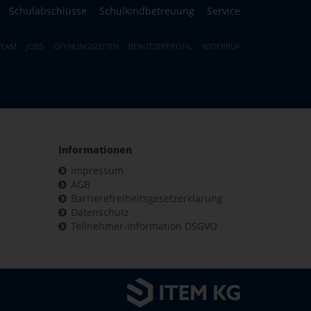
Schulabschlüsse
Schulkindbetreuung
Service
TEAM
JOBS
ÖFFNUNGSZEITEN
BENUTZERPROFIL
WIDERRUF
Informationen
Impressum
AGB
Barrierefreiheitsgesetzerklärung
Datenschutz
Teilnehmer-Information DSGVO