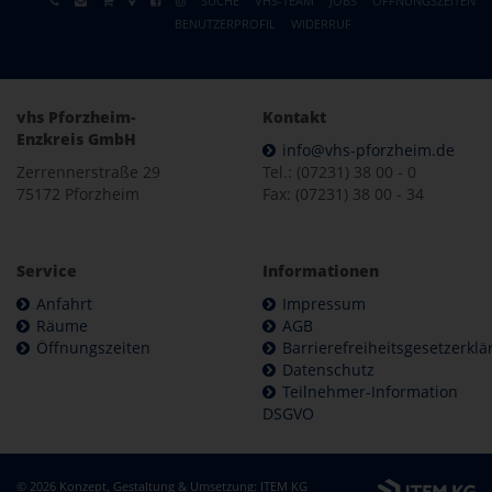
SUCHE
VHS-TEAM
JOBS
ÖFFNUNGSZEITEN
BENUTZERPROFIL
WIDERRUF
vhs Pforzheim-
Kontakt
Enzkreis GmbH
info@vhs-pforzheim.de
Zerrennerstraße 29
Tel.: (07231) 38 00 - 0
75172 Pforzheim
Fax: (07231) 38 00 - 34
Service
Informationen
Anfahrt
Impressum
Räume
AGB
Öffnungszeiten
Barrierefreiheitsgesetzerkl
Datenschutz
Teilnehmer-Information
DSGVO
© 2026 Konzept, Gestaltung & Umsetzung:
ITEM KG