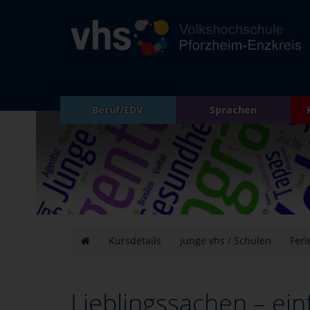
Beruf/EDV
Sprachen
Kursdetails
junge vhs / Schulen
Feri
Lieblingssachen – ein