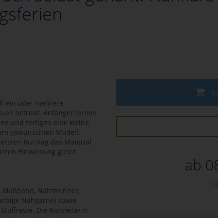
gsferien
K
ch ein oder mehrere
duell betreut. Anfänger lernen
e und fertigen eine kleine
dem gewünschten Modell.
ersten Kurstag das Material
urzen Einweisung gleich
ab 0
u
e, Maßband, Nahttrenner,
farbige Nähgarne) sowie
toffreste. Die Kursleiterin