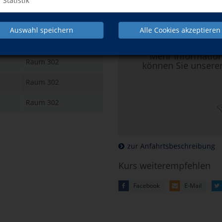
Statistik
Raum
Raum 302
Hier klicken, 
Auswahl speichern
Alle Cookies akzeptieren
Raum 302
Mehr Informatio
Raum 302
können Sie unsere
Raum 302
Raum 302
zur Anfahrtsbeschreibung
Kurs weiterempfehlen
Facebook
E-Mail