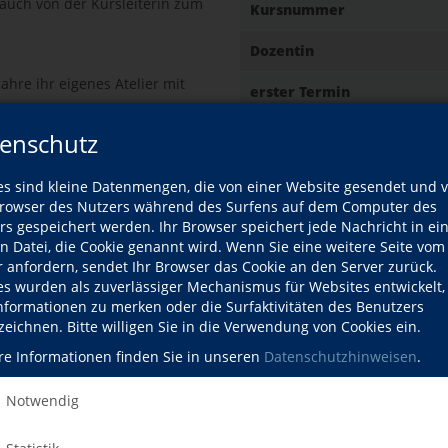
. auch von der Kursleiterin zum
Kursnummer
Dozentin
ahre ihr eigenes Atelier mit
erster Termin
enschutz
letzter Termin
es sind kleine Datenmengen, die von einer Website gesendet und 
owser des Nutzers während des Surfens auf dem Computer des
Gebühr
rs gespeichert werden. Ihr Browser speichert jede Nachricht in ei
en Datei, die Cookie genannt wird. Wenn Sie eine weitere Seite vom
Ort
fil
r anfordern, sendet Ihr Browser das Cookie an den Server zurück.
ozentin
es wurden als zuverlässiger Mechanismus für Websites entwickelt
Informationen zu merken oder die Surfaktivitäten des Benutzers
zeichnen. Bitte willigen Sie in die Verwendung von Cookies ein.
re Informationen finden Sie in unseren
Datenschutzhinweisen
.
e
Kursdetails drucken
Notwendig
Kursort