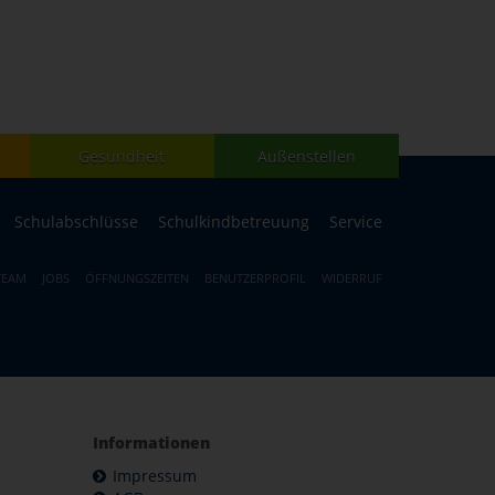
Gesundheit
Außenstellen
Schulabschlüsse
Schulkindbetreuung
Service
TEAM
JOBS
ÖFFNUNGSZEITEN
BENUTZERPROFIL
WIDERRUF
Informationen
Impressum