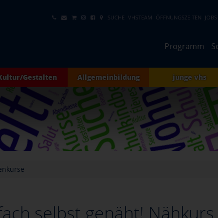
SUCHE
VHSTEAM
ÖFFNUNGSZEITEN
JOBS
Programm
S
Kultur/Gestalten
Allgemeinbildung
junge vhs
enkurse
fach selbst genäht! Nähkurs 