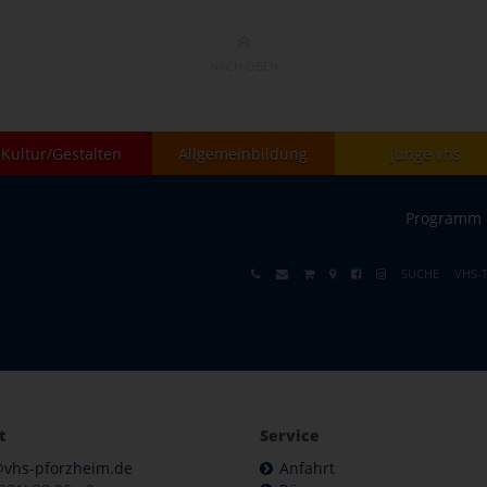
NACH OBEN
Kultur/Gestalten
Allgemeinbildung
junge vhs
Programm
SUCHE
VHS-
t
Service
@vhs-pforzheim.de
Anfahrt