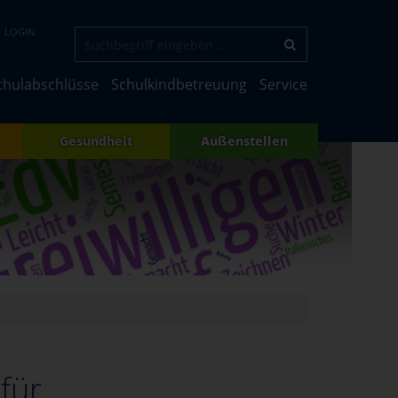
LOGIN
chulabschlüsse
Schulkindbetreuung
Service
Gesundheit
Außenstellen
für