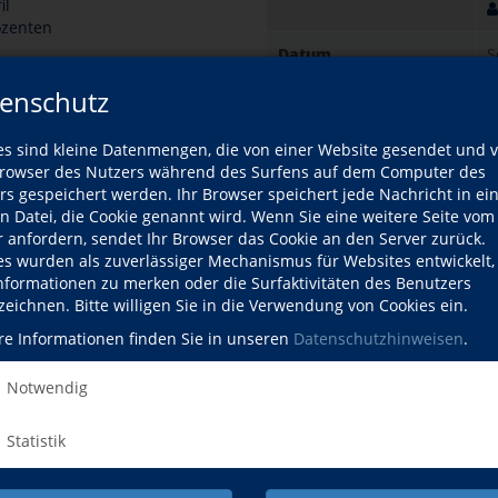
il
ozenten
Datum
S
1
enschutz
Gebühr
k
es sind kleine Datenmengen, die von einer Website gesendet und 
g
owser des Nutzers während des Surfens auf dem Computer des
rs gespeichert werden. Ihr Browser speichert jede Nachricht in ei
Ort
K
en Datei, die Cookie genannt wird. Wenn Sie eine weitere Seite vom
S
r anfordern, sendet Ihr Browser das Cookie an den Server zurück.
7
es wurden als zuverlässiger Mechanismus für Websites entwickelt
Informationen zu merken oder die Surfaktivitäten des Benutzers
zeichnen. Bitte willigen Sie in die Verwendung von Cookies ein.
Kursdetails drucken
re Informationen finden Sie in unseren
Datenschutzhinweisen
.
Kursort
Notwendig
Hier klicken, 
Statistik