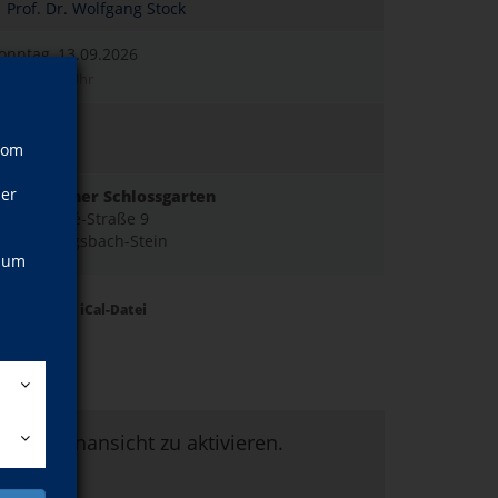
Prof. Dr. Wolfgang Stock
onntag, 13.09.2026
1:00–12:00 Uhr
ostenlos
vom
ebührenfrei
ner
önigsbacher Schlossgarten
ankt-André-Straße 9
5203 Königsbach-Stein
, um
Termine als iCal-Datei
um Kartenansicht zu aktivieren.