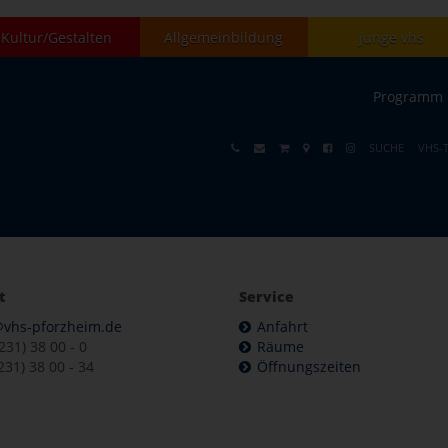
Kultur/Gestalten
Allgemeinbildung
junge vhs
Programm
SUCHE
VHS-
t
Service
@vhs-pforzheim.de
Anfahrt
7231) 38 00 - 0
Räume
231) 38 00 - 34
Öffnungszeiten