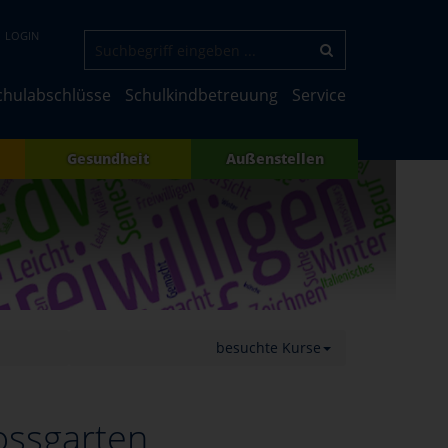
LOGIN
chulabschlüsse
Schulkindbetreuung
Service
Gesundheit
Außenstellen
besuchte Kurse
ossgarten