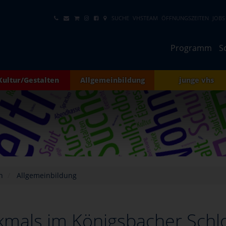
SUCHE
VHSTEAM
ÖFFNUNGSZEITEN
JOBS
Programm
S
Kultur/Gestalten
Allgemeinbildung
junge vhs
h
Allgemeinbildung
kmals im Königsbacher Schl