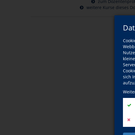
zum Dozentenprof
weitere Kurse dieses D
Dat
Cooki
Webbr
Nutze
klein
Serve
Cooki
sich 
aufzu
Weite