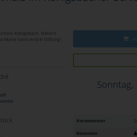
Schloss Königsbach. Nähere
K
a-Marie-Saint-André-Stiftung",
ndré
Sonntag,
fil
ozentin
Stock
Kursnummer
2
Dozenten