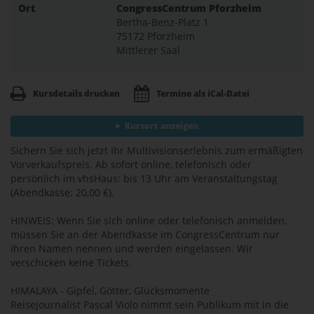
Ort
CongressCentrum Pforzheim
Bertha-Benz-Platz 1
75172 Pforzheim
Mittlerer Saal
Kursdetails drucken
Termine als iCal-Datei
Kursort anzeigen
Sichern Sie sich jetzt Ihr Multivisionserlebnis zum ermäßigten
Vorverkaufspreis. Ab sofort online, telefonisch oder
persönlich im vhsHaus: bis 13 Uhr am Veranstaltungstag
(Abendkasse: 20,00 €).
HINWEIS: Wenn Sie sich online oder telefonisch anmelden,
müssen Sie an der Abendkasse im CongressCentrum nur
Ihren Namen nennen und werden eingelassen. Wir
verschicken keine Tickets.
HIMALAYA - Gipfel, Götter, Glücksmomente
Reisejournalist Pascal Violo nimmt sein Publikum mit in die