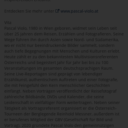
Entdecken Sie mehr unter
www.pascal-violo.at
Vita
Pascal Violo, 1980 in Wien geboren, widmet sein Leben seit
über 25 Jahren dem Reisen, Erzählen und Fotografieren. Seine
Wege führen ihn durch Asien sowie Nord- und Südamerika,
wo er nicht nur beeindruckende Bilder sammelt, sondern
auch tiefe Begegnungen mit Menschen und Kulturen erlebt.
Heute zählt er zu den bekanntesten Multivisionsreferenten
Österreichs und begeistert Jahr für Jahr bei bis zu 100
Veranstaltungen im gesamten deutschsprachigen Raum.
Seine Live-Reportagen sind geprägt von lebendiger
Erzählkunst, authentischem Auftreten und einer Fotografie,
die mit Feingefühl den Kern menschlicher Geschichten
einfängt. Neben Vorträgen veröffentlicht der Reisefotograf
zahlreiche Bildbände, DVDs und Kalender, die seine
Leidenschaft in vielfältiger Form weitertragen. Neben seiner
Tätigkeit als Vortragsreferent organisiert er die Österreich-
Tourneen der Berglegende Reinhold Messner, außerdem ist
er berufenes Mitglied der GBV (Gesellschaft für Bild und
Vortrag). 2020 gründete Pascal Violo den gemeinnützigen