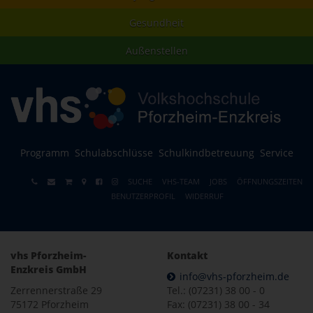
Gesundheit
Außenstellen
Programm
Schulabschlüsse
Schulkindbetreuung
Service
SUCHE
VHS-TEAM
JOBS
ÖFFNUNGSZEITEN
BENUTZERPROFIL
WIDERRUF
vhs Pforzheim-
Kontakt
Enzkreis GmbH
info@vhs-pforzheim.de
Zerrennerstraße 29
Tel.: (07231) 38 00 - 0
75172 Pforzheim
Fax: (07231) 38 00 - 34