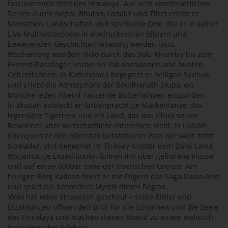
faszinierende Welt des Himalaya. Auf acht abenteuerlichen
Reisen durch Nepal, Bhutan, Ladakh und Tibet erlebt er
Menschen, Landschaften und spirituelle Orte, die er in seiner
Live-MultivisionShow in eindrucksvollen Bildern und
bewegenden Geschichten lebendig werden lässt.
Wochenlang wandert Violo durch das Solu Khumbu bis zum
Everest-Basislager, vorbei an Yak-Karawanen und bunten
Gebetsfahnen. In Kathmandu begegnet er heiligen Sadhus
und erlebt die Atmosphäre der Boudhanath Stupa, wo
Mönche jeden Abend Tausende Butterlampen entzünden.
In Bhutan entdeckt er farbenprächtige Maskentänze, das
legendäre Tigernest und ein Land, das das Glück seiner
Bewohner über wirtschaftliche Interessen stellt. In Ladakh
überquert er den höchsten befahrbaren Pass der Welt, trifft
Nomaden und begegnet im Thiksey-Kloster dem Dalai Lama.
Wagemutige Expeditionen führen ihn über gefrorene Flüsse
und auf einen 6000er nahe der tibetischen Grenze. Am
heiligen Berg Kailash feiert er mit Pilgern das Saga-Dawa-Fest
und spürt die besondere Mystik dieser Region.
Violo hat keine Strapazen gescheut – seine Bilder und
Erzählungen öffnen den Blick für die Schönheit und die Seele
des Himalaya und machen diesen Abend zu einem wahrlich
inspirierenden Erlebnis.