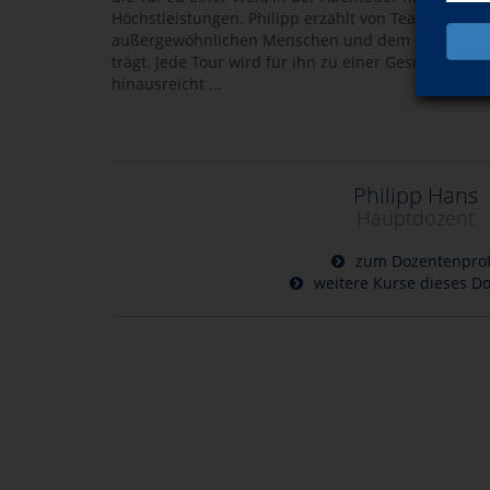
Höchstleistungen. Philipp erzählt von Teamgeist, 
außergewöhnlichen Menschen und dem tiefen Bewus
trägt. Jede Tour wird für ihn zu einer Geschichte, d
hinausreicht ...
Philipp Hans
Hauptdozent
zum Dozentenprof
weitere Kurse dieses D