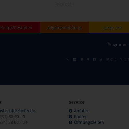
NACH OBEN
Kultur/Gestalten
Allgemeinbildung
junge vhs
Programm
SUCHE
VHS-
t
Service
@vhs-pforzheim.de
Anfahrt
7231) 38 00 - 0
Räume
231) 38 00 - 34
Öffnungszeiten