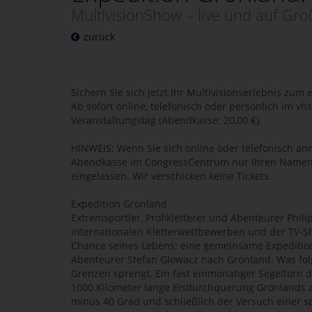
MultivisionShow – live und auf Gr
zurück
Sichern Sie sich jetzt Ihr Multivisionserlebnis zum
Ab sofort online, telefonisch oder persönlich im v
Veranstaltungstag (Abendkasse: 20,00 €).
HINWEIS: Wenn Sie sich online oder telefonisch a
Abendkasse im CongressCentrum nur Ihren Name
eingelassen. Wir verschicken keine Tickets.
Expedition Grönland
Extremsportler, Profikletterer und Abenteurer Phil
internationalen Kletterwettbewerben und der TV-Sh
Chance seines Lebens: eine gemeinsame Expedition 
Abenteurer Stefan Glowacz nach Grönland. Was folgt
Grenzen sprengt. Ein fast einmonatiger Segeltörn 
1000 Kilometer lange Eisdurchquerung Grönlands z
minus 40 Grad und schließlich der Versuch einer 