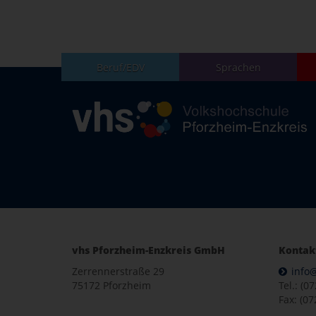
Beruf/EDV
Sprachen
vhs Pforzheim-Enzkreis GmbH
Kontak
Zerrennerstraße 29
info
75172 Pforzheim
Tel.: (0
Fax: (07