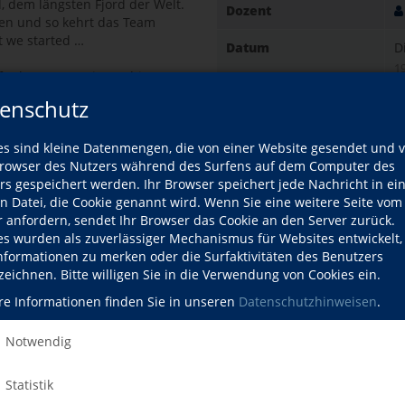
 dem längsten Fjord der Welt.
Dozent
en und so kehrt das Team
t we started …
Datum
D
1
ft über Generationen hinweg,
 und von der Erkenntnis, dass
enschutz
Gebühr
1
ung sind. Ein Abend voller
nteuerlust – inspirierend,
Ort
C
es sind kleine Datenmengen, die von einer Website gesendet und 
B
owser des Nutzers während des Surfens auf dem Computer des
7
rs gespeichert werden. Ihr Browser speichert jede Nachricht in ei
der.com/philipp
M
en Datei, die Cookie genannt wird. Wenn Sie eine weitere Seite vom
r anfordern, sendet Ihr Browser das Cookie an den Server zurück.
es wurden als zuverlässiger Mechanismus für Websites entwickelt
p Hans (Jg. 1993) lebt für das
Kursdetails drucken
Informationen zu merken oder die Surfaktivitäten des Benutzers
t verwurzelt, entdeckt er früh
zeichnen. Bitte willigen Sie in die Verwendung von Cookies ein.
rderungen.
Ninja Warrior machen ihn schnell
re Informationen finden Sie in unseren
Datenschutzhinweisen
.
Kursort
merksamkeit von niemand
ts mit zwölf Jahren sitzt
Notwendig
re später kommt die Frage, die
Hier klicken, 
 Und ob! Glowacz wird zu
editionen. Dies öffnet Philipp
Statistik
ten als sportliche