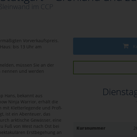
oßleinwand im CCP
 ermäßigten Vorverkaufspreis.
K
hsHaus: bis 13 Uhr am
nmelden, müssen Sie an der
n nennen und werden
Dienstag
ipp Hans, bekannt aus
ow Ninja Warrior, erhält die
mit Kletterlegende und Profi-
, ist ein Abenteuer, das
durch arktische Gewässer, eine
u Fuß von West nach Ost bei
Kursnummer
2
spektakulären Erstbegehung an