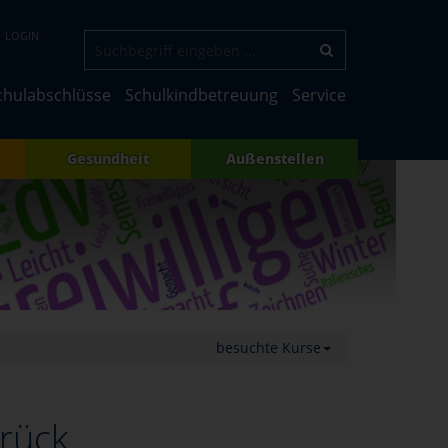
LOGIN
chulabschlüsse
Schulkindbetreuung
Service
Gesundheit
Außenstellen
besuchte Kurse
urück