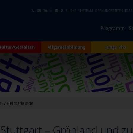
SUCHE
VHSTEAM
ÖFFNUNGSZEITEN
JOBS
Programm
S
Kultur/Gestalten
Allgemeinbildung
junge vhs
r- / Heimatkunde
 Stuttgart – Grönland und z