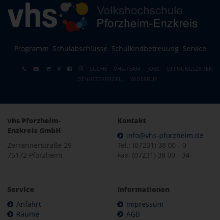
Programm
Schulabschlüsse
Schulkindbetreuung
Service
SUCHE
VHS-TEAM
JOBS
ÖFFNUNGSZEITEN
BENUTZERPROFIL
WIDERRUF
vhs Pforzheim-
Kontakt
Enzkreis GmbH
info@vhs-pforzheim.de
Zerrennerstraße 29
Tel.: (07231) 38 00 - 0
75172 Pforzheim
Fax: (07231) 38 00 - 34
Service
Informationen
Anfahrt
Impressum
Räume
AGB