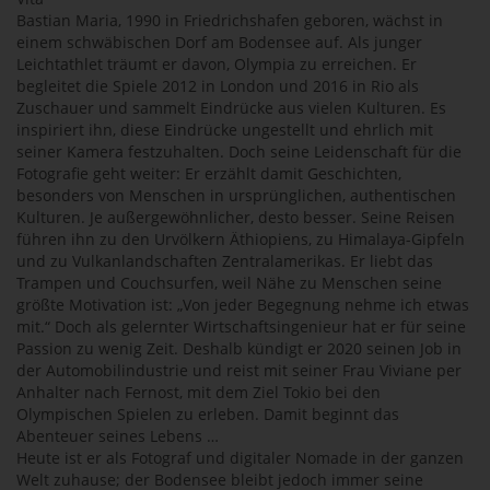
Bastian Maria, 1990 in Friedrichshafen geboren, wächst in
einem schwäbischen Dorf am Bodensee auf. Als junger
Leichtathlet träumt er davon, Olympia zu erreichen. Er
begleitet die Spiele 2012 in London und 2016 in Rio als
Zuschauer und sammelt Eindrücke aus vielen Kulturen. Es
inspiriert ihn, diese Eindrücke ungestellt und ehrlich mit
seiner Kamera festzuhalten. Doch seine Leidenschaft für die
Fotografie geht weiter: Er erzählt damit Geschichten,
besonders von Menschen in ursprünglichen, authentischen
Kulturen. Je außergewöhnlicher, desto besser. Seine Reisen
führen ihn zu den Urvölkern Äthiopiens, zu Himalaya-Gipfeln
und zu Vulkanlandschaften Zentralamerikas. Er liebt das
Trampen und Couchsurfen, weil Nähe zu Menschen seine
größte Motivation ist: „Von jeder Begegnung nehme ich etwas
mit.“ Doch als gelernter Wirtschaftsingenieur hat er für seine
Passion zu wenig Zeit. Deshalb kündigt er 2020 seinen Job in
der Automobilindustrie und reist mit seiner Frau Viviane per
Anhalter nach Fernost, mit dem Ziel Tokio bei den
Olympischen Spielen zu erleben. Damit beginnt das
Abenteuer seines Lebens …
Heute ist er als Fotograf und digitaler Nomade in der ganzen
Welt zuhause; der Bodensee bleibt jedoch immer seine