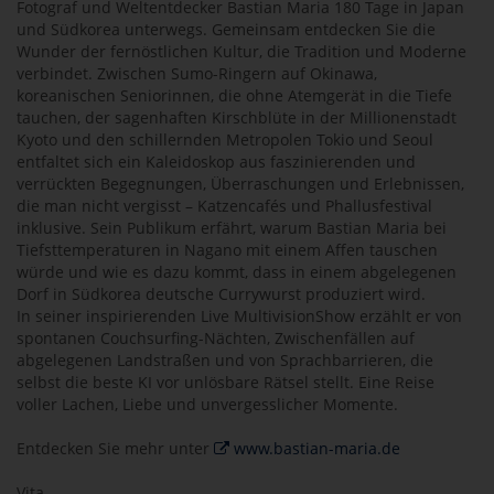
Fotograf und Weltentdecker Bastian Maria 180 Tage in Japan
und Südkorea unterwegs. Gemeinsam entdecken Sie die
Wunder der fernöstlichen Kultur, die Tradition und Moderne
verbindet. Zwischen Sumo-Ringern auf Okinawa,
koreanischen Seniorinnen, die ohne Atemgerät in die Tiefe
tauchen, der sagenhaften Kirschblüte in der Millionenstadt
Kyoto und den schillernden Metropolen Tokio und Seoul
entfaltet sich ein Kaleidoskop aus faszinierenden und
verrückten Begegnungen, Überraschungen und Erlebnissen,
die man nicht vergisst – Katzencafés und Phallusfestival
inklusive. Sein Publikum erfährt, warum Bastian Maria bei
Tiefsttemperaturen in Nagano mit einem Affen tauschen
würde und wie es dazu kommt, dass in einem abgelegenen
Dorf in Südkorea deutsche Currywurst produziert wird.
In seiner inspirierenden Live MultivisionShow erzählt er von
spontanen Couchsurfing-Nächten, Zwischenfällen auf
abgelegenen Landstraßen und von Sprachbarrieren, die
selbst die beste KI vor unlösbare Rätsel stellt. Eine Reise
voller Lachen, Liebe und unvergesslicher Momente.
Entdecken Sie mehr unter
www.bastian-maria.de
Vita