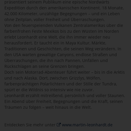
präsentiert seinem Publikum eine epische Nordwärts
Expedition durch den amerikanischen Kontinent. 18 Monate,
42.000 Kilometer, unzählige Begegnungen – und ein Leben
ohne Zeitplan, voller Freiheit und Überraschungen.
Von den feuerspeienden Vulkanen Zentralamerikas über die
farbenfrohen Feste Mexikos bis zu den Wüsten im Norden
erlebt Leonhardt eine Welt, die ihn immer wieder neu
herausfordert. Er taucht ein in Maya Kultur, Märkte,
Traditionen und Geschichten, die seinen Weg verändern. In
den USA warten gewaltige Canyons, endlose Straßen und
Überraschungen, die ihn nach Pannen, Unfällen und
Rückschlägen an seine Grenzen bringen.
Doch sein Motorrad-Abenteuer führt weiter – bis in die Arktis
und nach Alaska. Dort, zwischen Grizzlys, Wölfen,
farbenprächtigen Polarlichtern und der Stille der Tundra,
spürt er die Wildnis so intensiv wie nie zuvor.
Leonhardt erzählt mitreißend, persönlich und voller Staunen.
Ein Abend über Freiheit, Begegnungen und die Kraft, seinen
Träumen zu folgen – weit hinaus in die Welt.
Entdecken Sie mehr unter
www.martin-leonhardt.de