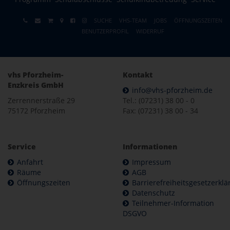
SUCHE
VHS-TEAM
JOBS
ÖFFNUNGSZEITEN
BENUTZERPROFIL
WIDERRUF
vhs Pforzheim-
Kontakt
Enzkreis GmbH
info@vhs-pforzheim.de
Zerrennerstraße 29
Tel.: (07231) 38 00 - 0
75172 Pforzheim
Fax: (07231) 38 00 - 34
Service
Informationen
Anfahrt
Impressum
Räume
AGB
Öffnungszeiten
Barrierefreiheitsgesetzerkl
Datenschutz
Teilnehmer-Information
DSGVO