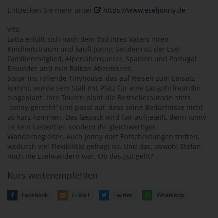
Entdecken Sie mehr unter
https://www.eseljonny.de
Vita
Lotta erfüllt sich nach dem Tod ihres Vaters ihren
Kindheitstraum und kauft Jonny. Seitdem ist der Esel
Familienmitglied, Alpenüberquerer, Spanien und Portugal
Erkunder und nun Balkan Abenteurer.
Sogar ins rollende Tinyhouse, das auf Reisen zum Einsatz
kommt, wurde sein Stall mit Platz für eine Langohrfreundin
eingeplant. Ihre Touren plant die Bestsellerautorin stets
„Jonny-gerecht“ und passt auf, dass seine Bedürfnisse nicht
zu kurz kommen. Das Gepäck wird fair aufgeteilt, denn Jonny
ist kein Lastentier, sondern ihr gleichwertiger
Wanderbegleiter. Auch Jonny darf Entscheidungen treffen,
wodurch viel Flexibilität gefragt ist. Und das, obwohl Stefan
noch nie Eselwandern war. Ob das gut geht?
Kurs weiterempfehlen
Facebook
E-Mail
Twitter
Whatsapp