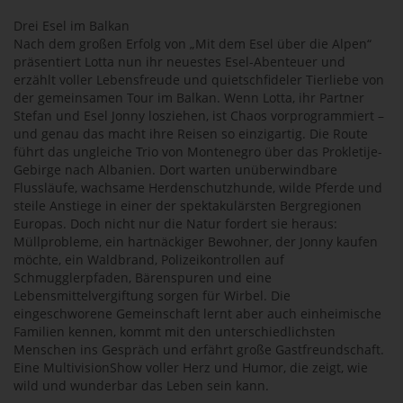
Drei Esel im Balkan
Nach dem großen Erfolg von „Mit dem Esel über die Alpen“
präsentiert Lotta nun ihr neuestes Esel-Abenteuer und
erzählt voller Lebensfreude und quietschfideler Tierliebe von
der gemeinsamen Tour im Balkan. Wenn Lotta, ihr Partner
Stefan und Esel Jonny losziehen, ist Chaos vorprogrammiert –
und genau das macht ihre Reisen so einzigartig. Die Route
führt das ungleiche Trio von Montenegro über das Prokletije-
Gebirge nach Albanien. Dort warten unüberwindbare
Flussläufe, wachsame Herdenschutzhunde, wilde Pferde und
steile Anstiege in einer der spektakulärsten Bergregionen
Europas. Doch nicht nur die Natur fordert sie heraus:
Müllprobleme, ein hartnäckiger Bewohner, der Jonny kaufen
möchte, ein Waldbrand, Polizeikontrollen auf
Schmugglerpfaden, Bärenspuren und eine
Lebensmittelvergiftung sorgen für Wirbel. Die
eingeschworene Gemeinschaft lernt aber auch einheimische
Familien kennen, kommt mit den unterschiedlichsten
Menschen ins Gespräch und erfährt große Gastfreundschaft.
Eine MultivisionShow voller Herz und Humor, die zeigt, wie
wild und wunderbar das Leben sein kann.