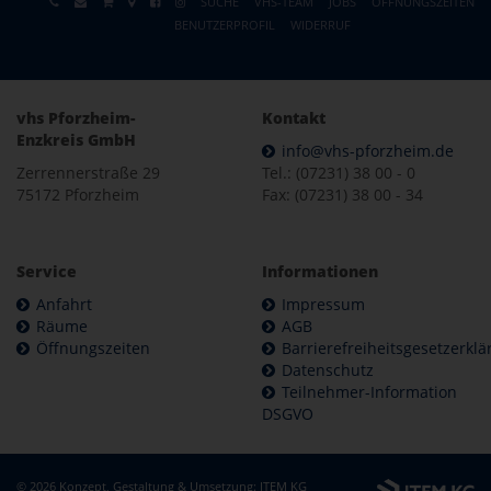
SUCHE
VHS-TEAM
JOBS
ÖFFNUNGSZEITEN
BENUTZERPROFIL
WIDERRUF
vhs Pforzheim-
Kontakt
Enzkreis GmbH
info@vhs-pforzheim.de
Zerrennerstraße 29
Tel.: (07231) 38 00 - 0
75172 Pforzheim
Fax: (07231) 38 00 - 34
Service
Informationen
Anfahrt
Impressum
Räume
AGB
Öffnungszeiten
Barrierefreiheitsgesetzerkl
Datenschutz
Teilnehmer-Information
DSGVO
© 2026 Konzept, Gestaltung & Umsetzung:
ITEM KG