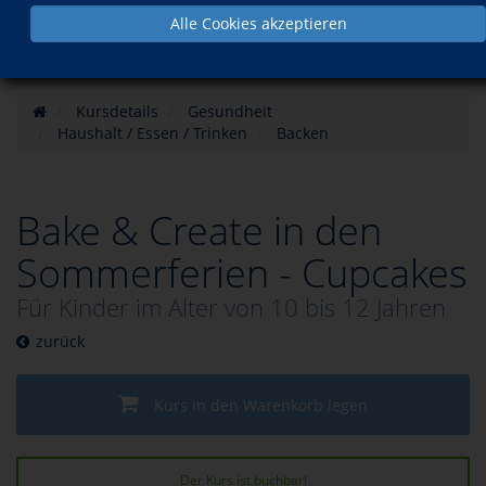
Alle Cookies akzeptieren
Kursdetails
Gesundheit
Haushalt / Essen / Trinken
Backen
Bake & Create in den
Sommerferien - Cupcakes
Für Kinder im Alter von 10 bis 12 Jahren
zurück
Kurs in den Warenkorb legen
Der Kurs ist buchbar!