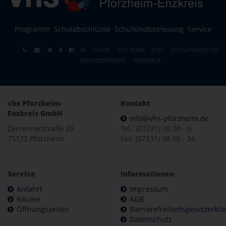
Programm
Schulabschlüsse
Schulkindbetreuung
Service
SUCHE
VHS-TEAM
JOBS
ÖFFNUNGSZEITEN
BENUTZERPROFIL
WIDERRUF
vhs Pforzheim-
Kontakt
Enzkreis GmbH
info@vhs-pforzheim.de
Zerrennerstraße 29
Tel.: (07231) 38 00 - 0
75172 Pforzheim
Fax: (07231) 38 00 - 34
Service
Informationen
Anfahrt
Impressum
Räume
AGB
Öffnungszeiten
Barrierefreiheitsgesetzerkl
Datenschutz