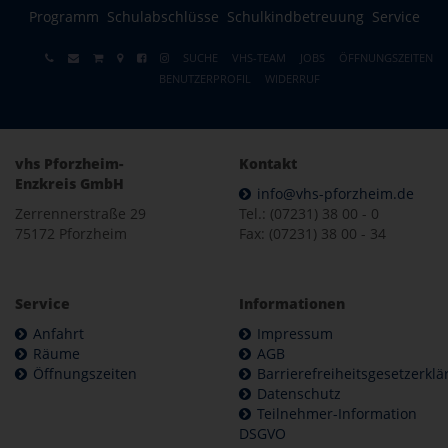
Programm
Schulabschlüsse
Schulkindbetreuung
Service
SUCHE
VHS-TEAM
JOBS
ÖFFNUNGSZEITEN
BENUTZERPROFIL
WIDERRUF
vhs Pforzheim-
Kontakt
Enzkreis GmbH
info@vhs-pforzheim.de
Zerrennerstraße 29
Tel.: (07231) 38 00 - 0
75172 Pforzheim
Fax: (07231) 38 00 - 34
Service
Informationen
Anfahrt
Impressum
Räume
AGB
Öffnungszeiten
Barrierefreiheitsgesetzerkl
Datenschutz
Teilnehmer-Information
DSGVO