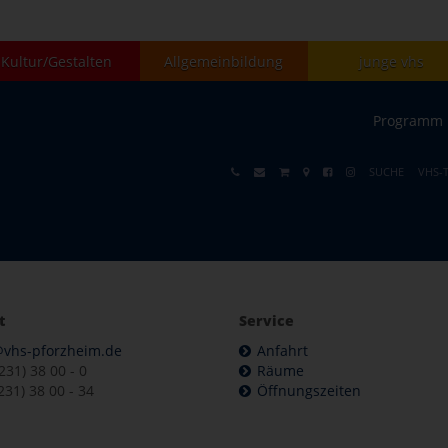
Kultur/Gestalten
Allgemeinbildung
junge vhs
Programm
SUCHE
VHS-
t
Service
@vhs-pforzheim.de
Anfahrt
7231) 38 00 - 0
Räume
231) 38 00 - 34
Öffnungszeiten