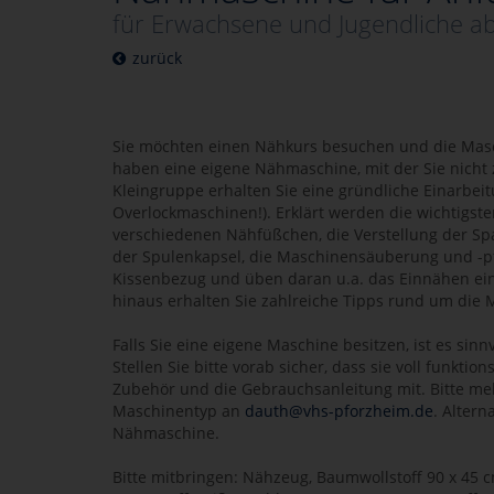
für Erwachsene und Jugendliche a
zurück
Sie möchten einen Nähkurs besuchen und die Masc
haben eine eigene Nähmaschine, mit der Sie nicht
Kleingruppe erhalten Sie eine gründliche Einarbei
Overlockmaschinen!). Erklärt werden die wichtigste
verschiedenen Nähfüßchen, die Verstellung der S
der Spulenkapsel, die Maschinensäuberung und -pf
Kissenbezug und üben daran u.a. das Einnähen ei
hinaus erhalten Sie zahlreiche Tipps rund um die 
Falls Sie eine eigene Maschine besitzen, ist es sinn
Stellen Sie bitte vorab sicher, dass sie voll funktio
Zubehör und die Gebrauchsanleitung mit. Bitte me
Maschinentyp an
dauth@vhs-pforzheim.de
. Altern
Nähmaschine.
Bitte mitbringen: Nähzeug, Baumwollstoff 90 x 45 c