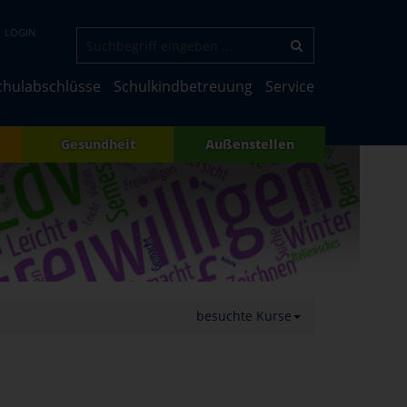
LOGIN
chulabschlüsse
Schulkindbetreuung
Service
Gesundheit
Außenstellen
besuchte Kurse