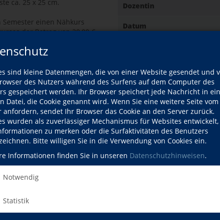
ste ca. 25 x 25 cm.
Dozentin
n Semester einen Nähkurs
Datum
urses der Betrag von 20,00 €
ür an unseren Service-Point.
enschutz
Gebühr
hrte über 20 Jahre ihr eigenes
textilien.
es sind kleine Datenmengen, die von einer Website gesendet und 
owser des Nutzers während des Surfens auf dem Computer des
Ort
rs gespeichert werden. Ihr Browser speichert jede Nachricht in ei
en Datei, die Cookie genannt wird. Wenn Sie eine weitere Seite vom
r anfordern, sendet Ihr Browser das Cookie an den Server zurück.
es wurden als zuverlässiger Mechanismus für Websites entwickelt
Informationen zu merken oder die Surfaktivitäten des Benutzers
zeichnen. Bitte willigen Sie in die Verwendung von Cookies ein.
Kursdetails drucken
fil
re Informationen finden Sie in unseren
Datenschutzhinweisen
.
ozentin
Notwendig
Kursort
Statistik
Hier klicken, 