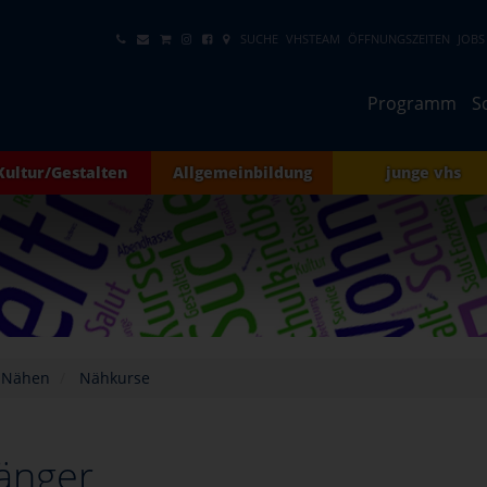
SUCHE
VHSTEAM
ÖFFNUNGSZEITEN
JOBS
Programm
S
Kultur/Gestalten
Allgemeinbildung
junge vhs
 Nähen
Nähkurse
änger