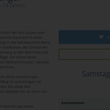
b 14 Jahren
hinen der vhs nutzen oder
K
 zurecht kommen? In einer
tung in die Nähmaschine (keine
n Funktionen, der Einsatz der
pannung an der Maschine und
lege. Sie nähen einen
nes Reißverschlusses. Darüber
Maschine.
Samstag
voll, diese mitzubringen.
nsfähig ist und bringen Sie
lden Sie vorab den
ativ arbeiten Sie an einer vhs-
Kursnummer
m (kein Jersey) sowie