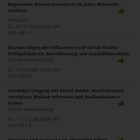
naviga
Regionales Wissen bewahren: 20 Jahre Mitmach-
Lexikon
Pforzheim
Sa., 07.11.2026
14:00 Uhr
262-1001 K
Warum folgen wir Influencern auf Social Media?
Erfolgsfaktoren, Beeinflussung und Geschäftsmodelle.
Online-Veranstaltung
Di., 13.10.2026
18:00 Uhr
262-1010 K
Gesunder Umgang mit Social Media: Mechanismen
verstehen, Risiken erkennen und Medienbalance
finden
Online-Veranstaltung
Di., 17.11.2026
18:00 Uhr
262-1011 K
Gelassen und souverän im stressigen Alltag