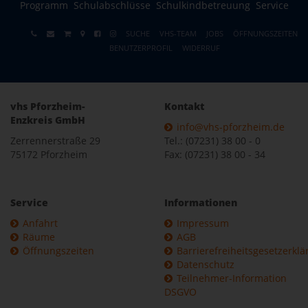
Programm
Schulabschlüsse
Schulkindbetreuung
Service
SUCHE
VHS-TEAM
JOBS
ÖFFNUNGSZEITEN
BENUTZERPROFIL
WIDERRUF
vhs Pforzheim-
Kontakt
Enzkreis GmbH
info@vhs-pforzheim.de
Zerrennerstraße 29
Tel.: (07231) 38 00 - 0
75172 Pforzheim
Fax: (07231) 38 00 - 34
Service
Informationen
Anfahrt
Impressum
Räume
AGB
Öffnungszeiten
Barrierefreiheitsgesetzerkl
Datenschutz
Teilnehmer-Information
DSGVO