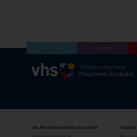
Beruf/EDV
Sprachen
vhs Pforzheim-Enzkreis GmbH
Kontak
Zerrennerstraße 29
info