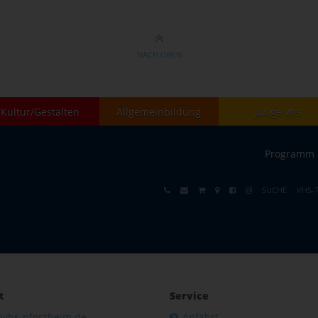
NACH OBEN
Kultur/Gestalten
Allgemeinbildung
junge vhs
Programm
SUCHE
VHS-
t
Service
@vhs-pforzheim.de
Anfahrt