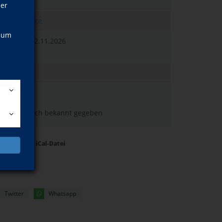
-4101 K
ner
elmut Lange
, um
nerstag, 12.11.2026
00–18:00 Uhr
00 EUR
.
m wird noch bekannt gegeben
Termine als iCal-Datei
Twitter
Whatsapp