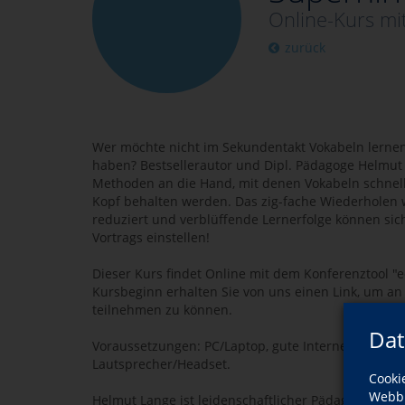
Online-Kurs mi
zurück
Wer möchte nicht im Sekundentakt Vokabeln lerne
haben? Bestsellerautor und Dipl. Pädagoge Helmut
Methoden an die Hand, mit denen Vokabeln schnell
Kopf behalten werden. Das zig-fache Wiederholen 
reduziert und verblüffende Lernerfolge können si
Vortrags einstellen!
Dieser Kurs findet Online mit dem Konferenztool "e
Kursbeginn erhalten Sie von uns einen Link, um a
teilnehmen zu können.
Dat
Voraussetzungen: PC/Laptop, gute Internetverbind
Lautsprecher/Headset.
Cooki
Webbr
Helmut Lange ist leidenschaftlicher Pädagoge und h