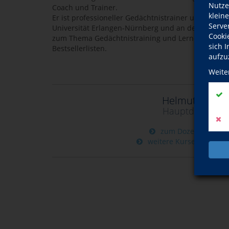
Nutze
Coach und Trainer.
klein
Er ist professioneller Gedächtnistrainer und Dozen
Serve
Universität Erlangen-Nürnberg und an der Univers
Cooki
zum Thema Gedächtnistraining und Lernen schaffen
sich 
Bestsellerlisten.
aufzu
Weite
Helmut Lange
Hauptdozentin
zum Dozentinnenpro
weitere Kurse dieser D