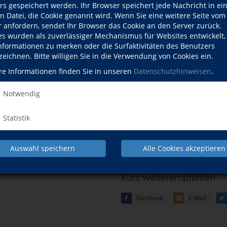
Kursnummer
262
rs gespeichert werden. Ihr Browser speichert jede Nachricht in ei
en Datei, die Cookie genannt wird. Wenn Sie eine weitere Seite vom
t an der Friedrich-Alexander-
Dozentin
H
r anfordern, sendet Ihr Browser das Cookie an den Server zurück.
ität Nürnberg. Seine Bücher
es wurden als zuverlässiger Mechanismus für Websites entwickelt
 es in die Top-10 der
Datum
Don
Informationen zu merken oder die Surfaktivitäten des Benutzers
16:
zeichnen. Bitte willigen Sie in die Verwendung von Cookies ein.
re Informationen finden Sie in unseren
Datenschutzhinweisen
.
Gebühr
25,
Notwendig
Ort
N.N
Rau
Statistik
fil
ozentin
Kursdetails drucken
Auswahl speichern
Alle Cookies akzeptieren
Kurs weiterempfehlen
Facebook
E-Mail