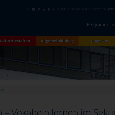
SUCHE
VHSTEAM
ÖFFNUNGSZEITEN
JOBS
Programm
S
Kultur/Gestalten
Allgemeinbildung
junge vhs
te
 – Vokabeln lernen im Sekun