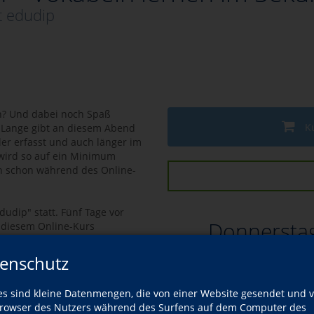
t edudip
n? Und dabei noch Spaß
K
 Lange gibt an diesem Abend
er erfasst und auch länger im
wird so auf ein Minimum
ch schon während des Online-
dudip" statt. Fünf Tage vor
Donnersta
n diesem Online-Kurs
enschutz
ung, Webcam, Mikrofon,
es sind kleine Datenmengen, die von einer Website gesendet und 
owser des Nutzers während des Surfens auf dem Computer des
at seit 30 Jahren Erfahrung als