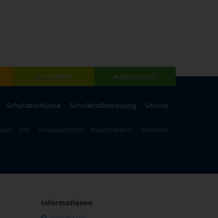
Gesundheit
Außenstellen
Schulabschlüsse
Schulkindbetreuung
Service
TEAM
JOBS
ÖFFNUNGSZEITEN
BENUTZERPROFIL
WIDERRUF
Informationen
Impressum