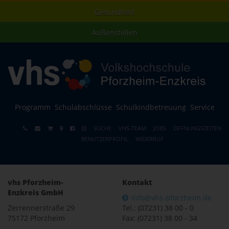
Gesundheit
Außenstellen
Programm
Schulabschlüsse
Schulkindbetreuung
Service
SUCHE
VHS-TEAM
JOBS
ÖFFNUNGSZEITEN
BENUTZERPROFIL
WIDERRUF
vhs Pforzheim-
Kontakt
Enzkreis GmbH
info@vhs-pforzheim.de
Zerrennerstraße 29
Tel.: (07231) 38 00 - 0
75172 Pforzheim
Fax: (07231) 38 00 - 34