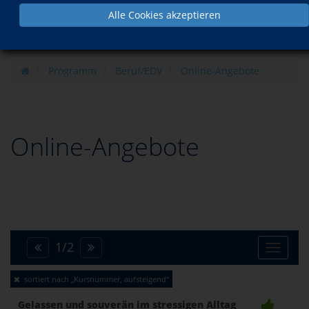
Alle Cookies akzeptieren
Programm
Beruf/EDV
Online-Angebote
Online-Angebote
1
/
2
Toggle
sortiert nach „Kursnummer, aufsteigend“
naviga
Gelassen und souverän im stressigen Alltag