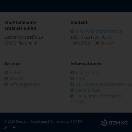
vhs Pforzheim-
Kontakt
Enzkreis GmbH
info@vhs-pforzheim.de
Zerrennerstraße 29
Tel.: (07231) 38 00 - 0
75172 Pforzheim
Fax: (07231) 38 00 - 34
Service
Informationen
Anfahrt
Impressum
Räume
AGB
Öffnungszeiten
Barrierefreiheitsgesetzerkl
Datenschutz
Teilnehmer-Information
DSGVO
© 2026 Konzept, Gestaltung & Umsetzung:
ITEM KG