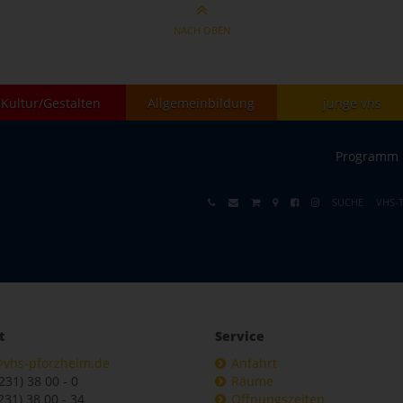
NACH OBEN
Kultur/Gestalten
Allgemeinbildung
junge vhs
Programm
SUCHE
VHS-
t
Service
@vhs-pforzheim.de
Anfahrt
7231) 38 00 - 0
Räume
231) 38 00 - 34
Öffnungszeiten