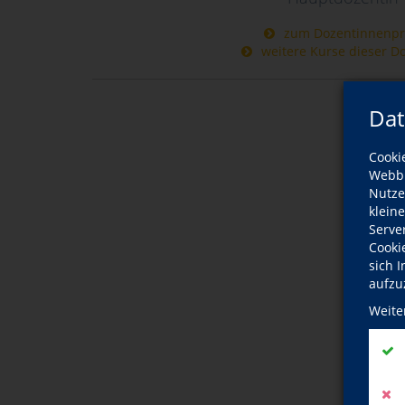
zum Dozentinnenpro
weitere Kurse dieser D
Dat
Cooki
Webbr
Nutze
klein
Serve
Cooki
sich 
aufzu
Weite