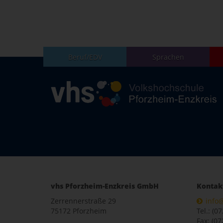
Beruf/EDV
Sprachen
vhs Pforzheim-Enzkreis GmbH
Kontak
Zerrennerstraße 29
info
75172 Pforzheim
Tel.: (0
Fax: (07