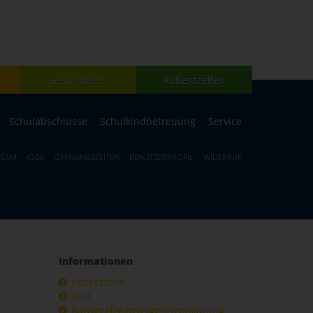
Gesundheit
Außenstellen
Schulabschlüsse
Schulkindbetreuung
Service
TEAM
JOBS
ÖFFNUNGSZEITEN
BENUTZERPROFIL
WIDERRUF
Informationen
Impressum
AGB
Barrierefreiheitsgesetzerklärung