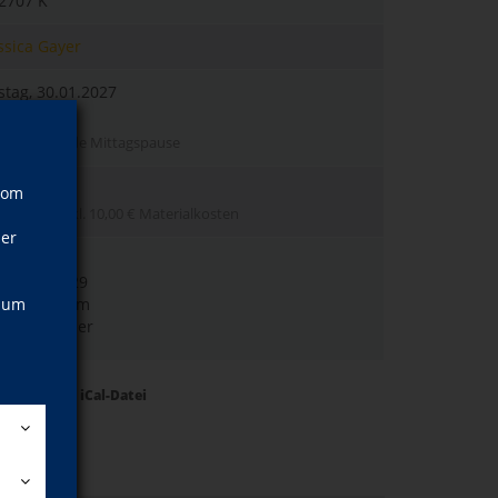
2707 K
ssica Gayer
tag, 30.01.2027
0–17:00 Uhr
l. einer Stunde Mittagspause
0 EUR
vom
er: 38 € ; inkl. 10,00 € Materialkosten
ner
Haus
ennerstr. 29
, um
2 Pforzheim
 501 Atelier
Termine als iCal-Datei