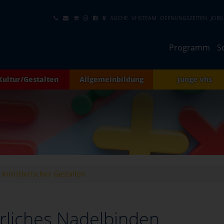
SUCHE
VHSTEAM
ÖFFNUNGSZEITEN
JOBS
Programm
S
Kultur/Gestalten
Allgemeinbildung
junge vhs
Künstlerisches Gestalten
erliches Nadelbinden