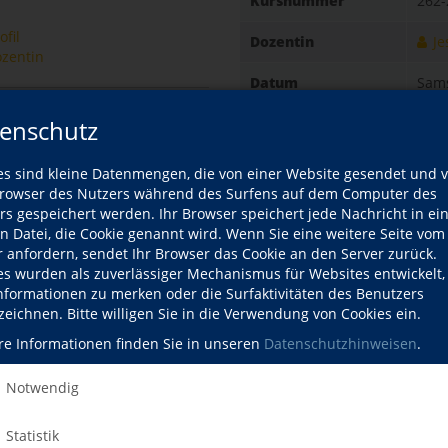
Kursnummer
262-
fil
Dozentin
Je
ozentin
Datum
Sams
10:0
enschutz
, ink
Gebühr
46,0
es sind kleine Datenmengen, die von einer Website gesendet und 
owser des Nutzers während des Surfens auf dem Computer des
Schül
rs gespeichert werden. Ihr Browser speichert jede Nachricht in ei
en Datei, die Cookie genannt wird. Wenn Sie eine weitere Seite vom
Ort
vhs
r anfordern, sendet Ihr Browser das Cookie an den Server zurück.
Zerr
es wurden als zuverlässiger Mechanismus für Websites entwickelt
7517
Informationen zu merken oder die Surfaktivitäten des Benutzers
Raum
zeichnen. Bitte willigen Sie in die Verwendung von Cookies ein.
re Informationen finden Sie in unseren
Datenschutzhinweisen
.
Kursdetails drucken
Notwendig
Kursort
Statistik