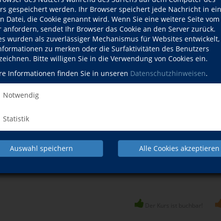
ylmalerei für Anfänger - Einstieg in die abstrakte Malerei
rs gespeichert werden. Ihr Browser speichert jede Nachricht in ei
endliche ab 14 Jahren
en Datei, die Cookie genannt wird. Wenn Sie eine weitere Seite vom
 Herbst- und Winterzeit. Unikate aus Merinowolle
r anfordern, sendet Ihr Browser das Cookie an den Server zurück.
es wurden als zuverlässiger Mechanismus für Websites entwickelt
Informationen zu merken oder die Surfaktivitäten des Benutzers
Nadelbinden
zeichnen. Bitte willigen Sie in die Verwendung von Cookies ein.
wachsene
re Informationen finden Sie in unseren
Datenschutzhinweisen
.
 & Taschenanhänger basteln
Notwendig
T-Shirt bemalen
Statistik
T-Shirt bemalen
Auswahl speichern
Alle Cookies akzeptieren
ür Kinder (6-9 Jahre)
Der Kurs ist buchbar!