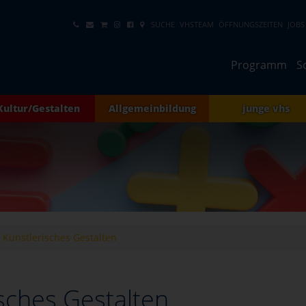
SUCHE
VHSTEAM
ÖFFNUNGSZEITEN
JOBS
Programm
S
Kultur/Gestalten
Allgemeinbildung
junge vhs
Künstlerisches Gestalten
sches Gestalten