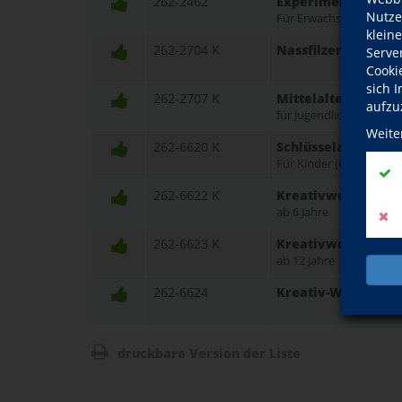
262-2462
Experimentelle Acr
Nutze
Für Erwachsene und Jug
klein
262-2704 K
Nassfilzen für die
Serve
Cooki
sich 
262-2707 K
Mittelalterliches 
aufzu
für Jugendliche und Er
Weite
262-6620 K
Schlüsselanhänger
Für Kinder (6-9 Jahre)
262-6622 K
Kreativworkshop: 
ab 6 Jahre
262-6623 K
Kreativworkshop: 
ab 12 Jahre
262-6624
Kreativ-Werkstatt F
druckbare Version der Liste