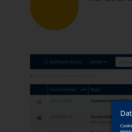
buchbare Kurse
Zeiten
sortiert nach „Kursnummer, aufsteigend“
Kursnummer
Was?
261-2746 K
Summertime-Nähen 
Dat
262-2437 K
Kompaktkurs: Bildg
Für Anfänger und Fortg
Cooki
Webbr