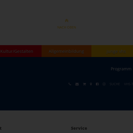
NACH OBEN
Kultur/Gestalten
Allgemeinbildung
junge vhs
Programm
SUCHE
VHS-
t
Service