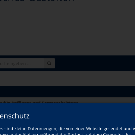
für Anfänger und Fortgeschrittene
enschutz
estaltung für Handy- und Kamerafotografie
eschrittene
es sind kleine Datenmengen, die von einer Website gesendet und 
owser des Nutzers während des Surfens auf dem Computer des