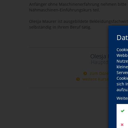
Anfänger ohne Maschinenerfahrung nehmen bitte 
Nähmaschinen-Einführungskurs teil.
Olesja Maurer ist ausgebildete Bekleidungsfachwi
selbständig in ihrem Beruf tätig.
Dat
Cooki
Olesja Maurer
Webbr
Nutze
Hauptdozentin
klein
Serve
zum Dozentinnenpro
Cooki
weitere Kurse dieser D
sich 
aufzu
Weite