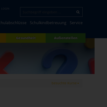
LOGIN
chulabschlüsse
Schulkindbetreuung
Service
Gesundheit
Außenstellen
besuchte Kurse