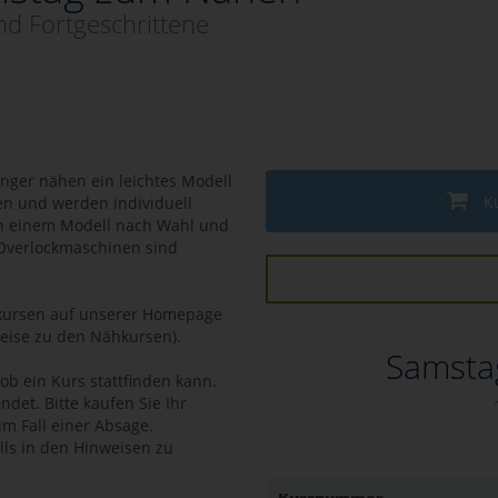
nd Fortgeschrittene
nfänger nähen ein leichtes Modell
K
en und werden individuell
an einem Modell nach Wahl und
 Overlockmaschinen sind
hkursen auf unserer Homepage
eise zu den Nähkursen).
Samstag
ob ein Kurs stattfinden kann.
ndet. Bitte kaufen Sie Ihr
 im Fall einer Absage.
lls in den Hinweisen zu