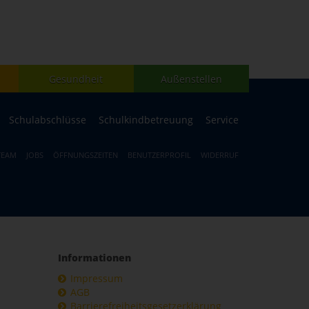
Gesundheit
Außenstellen
Schulabschlüsse
Schulkindbetreuung
Service
TEAM
JOBS
ÖFFNUNGSZEITEN
BENUTZERPROFIL
WIDERRUF
Informationen
Impressum
AGB
Barrierefreiheitsgesetzerklärung