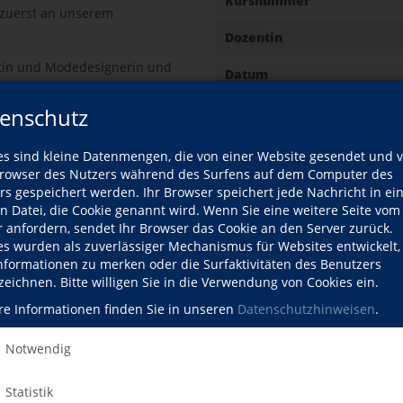
Kursnummer
zuerst an unserem
Dozentin
rtin und Modedesignerin und
Datum
enschutz
Gebühr
es sind kleine Datenmengen, die von einer Website gesendet und 
owser des Nutzers während des Surfens auf dem Computer des
rs gespeichert werden. Ihr Browser speichert jede Nachricht in ei
en Datei, die Cookie genannt wird. Wenn Sie eine weitere Seite vom
Ort
r anfordern, sendet Ihr Browser das Cookie an den Server zurück.
fil
es wurden als zuverlässiger Mechanismus für Websites entwickelt
ozentin
Informationen zu merken oder die Surfaktivitäten des Benutzers
zeichnen. Bitte willigen Sie in die Verwendung von Cookies ein.
re Informationen finden Sie in unseren
Datenschutzhinweisen
.
Kursdetails drucken
Notwendig
Kursort
Statistik