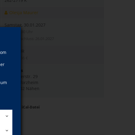
262-2719 K
Olesja Maurer
Samstag, 30.01.2027
10:00–14:30 Uhr
Anmeldeschluss: 26.01.2027
45,00 EUR
vom
; Schüler 36 €
ner
vhsHaus
Zerrennerstr. 29
, um
75172 Pforzheim
Raum 302 Nähen
Termine als iCal-Datei