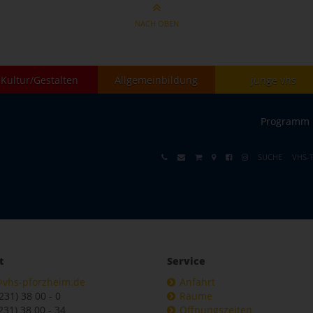
NACH OBEN
Kultur/Gestalten
Allgemeinbildung
junge vhs
Programm
SUCHE
VHS-
t
Service
@vhs-pforzheim.de
Anfahrt
7231) 38 00 - 0
Räume
231) 38 00 - 34
Öffnungszeiten