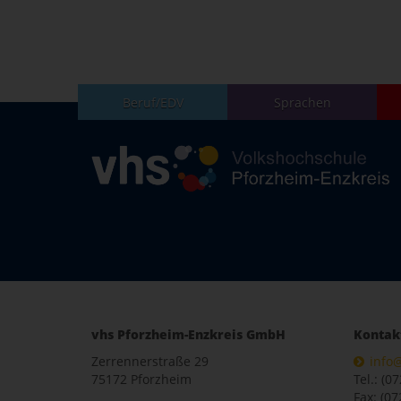
Beruf/EDV
Sprachen
vhs Pforzheim-Enzkreis GmbH
Kontak
Zerrennerstraße 29
info
75172 Pforzheim
Tel.: (0
Fax: (07