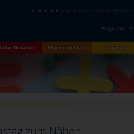
SUCHE
VHSTEAM
ÖFFNUNGSZEITEN
JOBS
Programm
S
Kultur/Gestalten
Allgemeinbildung
junge vhs
Mode / Nähen / Textiles Gestalten
mstag zum Nähen