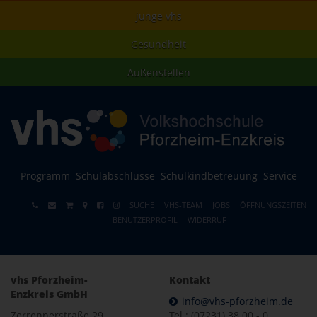
junge vhs
Gesundheit
Außenstellen
Programm
Schulabschlüsse
Schulkindbetreuung
Service
SUCHE
VHS-TEAM
JOBS
ÖFFNUNGSZEITEN
BENUTZERPROFIL
WIDERRUF
vhs Pforzheim-
Kontakt
Enzkreis GmbH
info@vhs-pforzheim.de
Zerrennerstraße 29
Tel.: (07231) 38 00 - 0