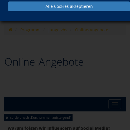
Alle Cookies akzeptieren
Programm
junge vhs
Online-Angebote
Online-Angebote
Toggle
sortiert nach „Kursnummer, aufsteigend“
naviga
Warum folgen wir Influencern auf Social Media?