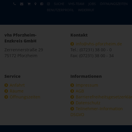
SUCHE
VHS-TEAM
JOBS
ÖFFNUNGSZEITEN
BENUTZERPROFIL
WIDERRUF
vhs Pforzheim-
Kontakt
Enzkreis GmbH
info@vhs-pforzheim.de
Zerrennerstraße 29
Tel.: (07231) 38 00 - 0
75172 Pforzheim
Fax: (07231) 38 00 - 34
Service
Informationen
Anfahrt
Impressum
Räume
AGB
Öffnungszeiten
Barrierefreiheitsgesetzerkl
Datenschutz
Teilnehmer-Information
DSGVO