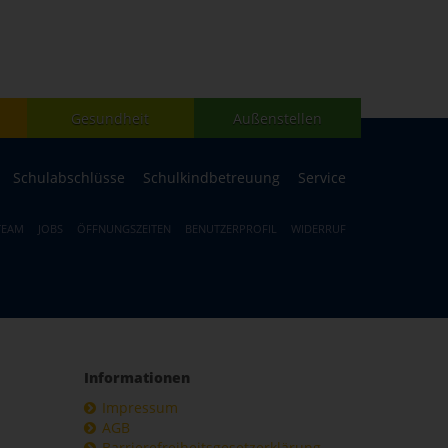
Gesundheit
Außenstellen
Schulabschlüsse
Schulkindbetreuung
Service
TEAM
JOBS
ÖFFNUNGSZEITEN
BENUTZERPROFIL
WIDERRUF
Informationen
Impressum
AGB
Barrierefreiheitsgesetzerklärung