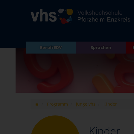
Beruf/EDV
Sprachen
Programm
junge vhs
Kinder
Kinder