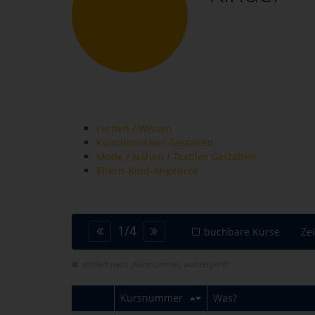
Lernen / Wissen
Künstlerisches Gestalten
Mode / Nähen / Textiles Gestalten
Eltern-Kind-Angebote
1
/
4
buchbare Kurse
Ze
sortiert nach „Kursnummer, aufsteigend“
Kursnummer
Was?