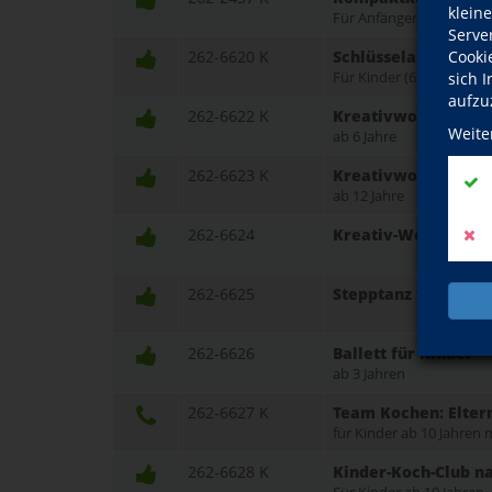
klein
Für Anfänger und Fortge
Serve
Cooki
262-6620 K
Schlüsselanhänger 
sich 
Für Kinder (6-9 Jahre)
aufzu
262-6622 K
Kreativworkshop: T
Weite
ab 6 Jahre
262-6623 K
Kreativworkshop: T
ab 12 Jahre
262-6624
Kreativ-Werkstatt F
262-6625
Stepptanz für Kinde
262-6626
Ballett für Kinder
ab 3 Jahren
262-6627 K
Team Kochen: Elter
für Kinder ab 10 Jahren m
262-6628 K
Kinder-Koch-Club n