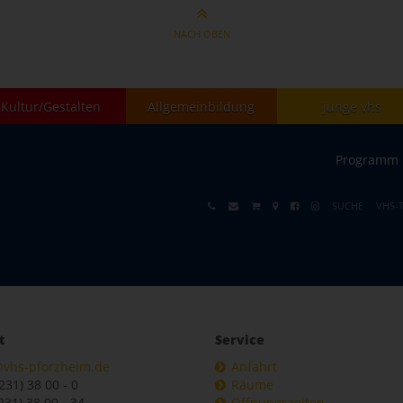
NACH OBEN
Kultur/Gestalten
Allgemeinbildung
junge vhs
Programm
SUCHE
VHS-
t
Service
@vhs-pforzheim.de
Anfahrt
7231) 38 00 - 0
Räume
231) 38 00 - 34
Öffnungszeiten