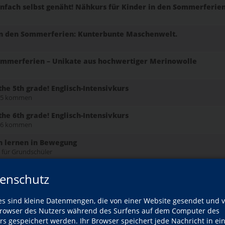
infach selbst genäht! Nähkurs für Kinder in den Sommerferie
in den Sommerferien: Kunterbunte Maschenwelt.
Sommerferien – Unikate aus hochwertiger Merinowolle
the 5th grade! Englisch-Intensivkurs
se 5 kommen
the 6th grade! Englisch-Intensivkurs
se 6 kommen
ch lernen in Bewegung
e für Grundschüler
en Sommerferien - Cupcakes
enschutz
0 bis 12 Jahren
en Sommerferien - Crumble Cookies
es sind kleine Datenmengen, die von einer Website gesendet und 
0 bis 12 Jahren
owser des Nutzers während des Surfens auf dem Computer des
rs gespeichert werden. Ihr Browser speichert jede Nachricht in ei
estaltung für Handy- und Kamerafotografie