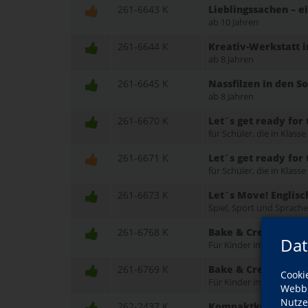
261-6643 K
Lieblingssachen – e
ab 10 Jahren
261-6644 K
Kreativ-Werkstatt 
ab 8 Jahren
261-6645 K
Nassfilzen in den 
ab 8 Jahren
261-6670 K
Let´s get ready for 
für Schüler, die in Klas
261-6671 K
Let´s get ready for 
für Schüler, die in Klas
261-6673 K
Let´s Move! Englis
Spiel, Sport und Sprach
261-6768 K
Bake & Create in d
Dat
Für Kinder im Alter von 1
261-6769 K
Bake & Create in d
Cooki
Für Kinder im Alter von 1
Webbr
Nutze
262-2437 K
Kompaktkurs: Bildg