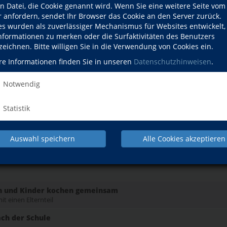
en Datei, die Cookie genannt wird. Wenn Sie eine weitere Seite vom
schrittene
r anfordern, sendet Ihr Browser das Cookie an den Server zurück.
es wurden als zuverlässiger Mechanismus für Websites entwickelt
& Taschenanhänger basteln
Informationen zu merken oder die Surfaktivitäten des Benutzers
zeichnen. Bitte willigen Sie in die Verwendung von Cookies ein.
-Shirt bemalen
re Informationen finden Sie in unseren
Datenschutzhinweisen
.
-Shirt bemalen
Notwendig
Statistik
ür Kinder (6-9 Jahre)
r
Auswahl speichern
Alle Cookies akzeptieren
n und Kinder kochen gemeinsam
it einen Elternteil
ach der Schule