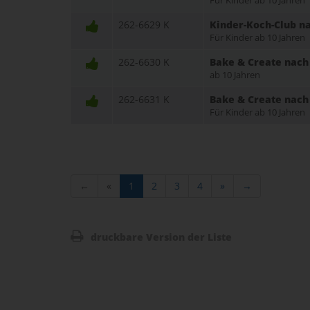
Für Kinder ab 10 Jahren
262-6629 K
Kinder-Koch-Club n
Für Kinder ab 10 Jahren
262-6630 K
Bake & Create nach
ab 10 Jahren
262-6631 K
Bake & Create nach
Für Kinder ab 10 Jahren
←
«
1
2
3
4
»
→
druckbare Version der Liste