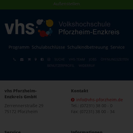
Außenstellen
Programm
Schulabschlüsse
Schulkindbetreuung
Service
SUCHE
VHS-TEAM
JOBS
ÖFFNUNGSZEITEN
BENUTZERPROFIL
WIDERRUF
vhs Pforzheim-
Kontakt
Enzkreis GmbH
info@vhs-pforzheim.de
Zerrennerstraße 29
Tel.: (07231) 38 00 - 0
75172 Pforzheim
Fax: (07231) 38 00 - 34
Service
Informationen