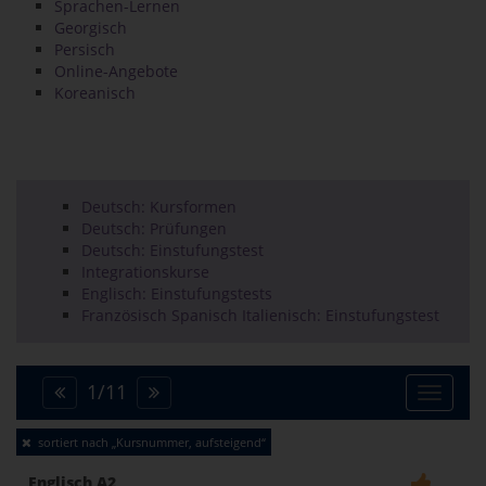
Sprachen-Lernen
Georgisch
Persisch
Online-Angebote
Koreanisch
Deutsch: Kursformen
Deutsch: Prüfungen
Deutsch: Einstufungstest
Integrationskurse
Englisch: Einstufungstests
Französisch Spanisch Italienisch: Einstufungstest
1
/
11
Toggle
sortiert nach „Kursnummer, aufsteigend“
naviga
Englisch A2