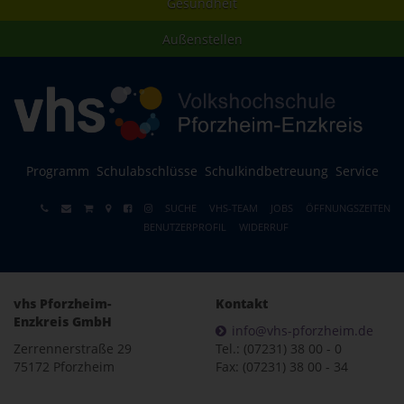
Gesundheit
Außenstellen
Programm
Schulabschlüsse
Schulkindbetreuung
Service
SUCHE
VHS-TEAM
JOBS
ÖFFNUNGSZEITEN
BENUTZERPROFIL
WIDERRUF
vhs Pforzheim-
Kontakt
Enzkreis GmbH
info@vhs-pforzheim.de
Zerrennerstraße 29
Tel.: (07231) 38 00 - 0
75172 Pforzheim
Fax: (07231) 38 00 - 34